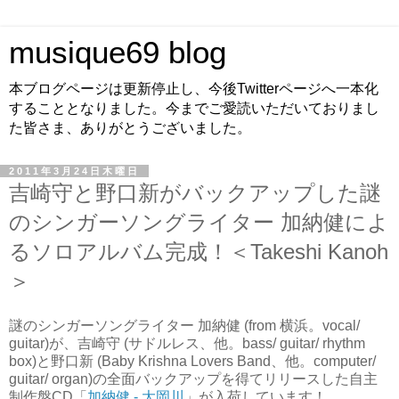
musique69 blog
本ブログページは更新停止し、今後Twitterページへ一本化
することとなりました。今までご愛読いただいておりまし
た皆さま、ありがとうございました。
2011年3月24日木曜日
吉崎守と野口新がバックアップした謎
のシンガーソングライター 加納健によ
るソロアルバム完成！＜Takeshi Kanoh
＞
謎のシンガーソングライター 加納健 (from 横浜。vocal/
guitar)が、吉崎守 (サドルレス、他。bass/ guitar/ rhythm
box)と野口新 (Baby Krishna Lovers Band、他。computer/
guitar/ organ)の全面バックアップを得てリリースした自主
制作盤CD「
加納健 - 大岡川
」が入荷しています！