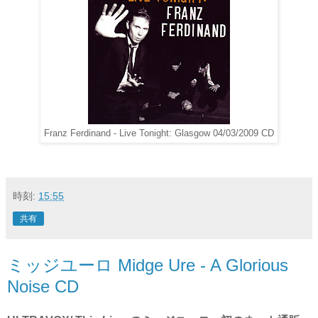
Franz Ferdinand - Live Tonight: Glasgow 04/03/2009 CD
時刻:
15:55
共有
ミッジユーロ Midge Ure - A Glorious
Noise CD