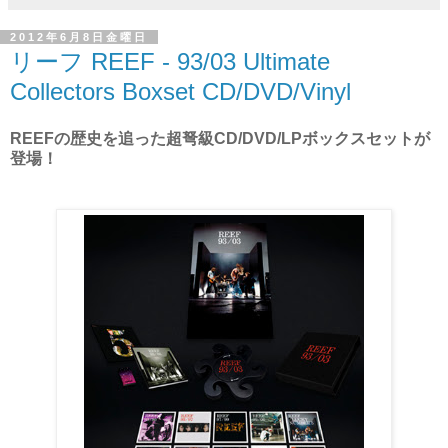
2012年6月8日金曜日
リーフ REEF - 93/03 Ultimate
Collectors Boxset CD/DVD/Vinyl
REEFの歴史を追った超弩級CD/DVD/LPボックスセットが
登場！