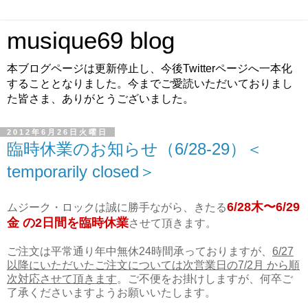
musique69 blog
本ブログページは更新停止し、今後Twitterページへ一本化
することとなりました。今までご愛読いただいておりまし
た皆さま、ありがとうございました。
2012年6月26日火曜日
臨時休業のお知らせ（6/28-29）＜
temporarily closed＞
6/28木〜6/29
ムジーク・ロックは誠に勝手ながら、きたる
金 の2日間を臨時休業
させて頂きます。
ご注文は平常通り年中無休24時間承っておりますが、
6/27
以降にいただいたご注文については次営業日の7/2月 から順
次対応させて頂きます
。ご不便をお掛けしますが、何卒ご
了承くださいますようお願いいたします。