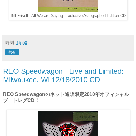
Bill Frisell - All We are Saying: Exclusive Autographed Edition CD
時刻:
15:59
共有
REO Speedwagon - Live and Limited:
Milwaukee, Wi 12/18/2010 CD
REO Speedwagonのネット通販限定2010年オフィシャル
ブートレグCD！