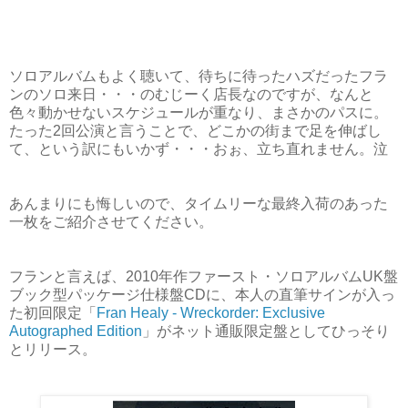
ソロアルバムもよく聴いて、待ちに待ったハズだったフラ
ンのソロ来日・・・のむじーく店長なのですが、なんと
色々動かせないスケジュールが重なり、まさかのパスに。
たった2回公演と言うことで、どこかの街まで足を伸ばし
て、という訳にもいかず・・・おぉ、立ち直れません。泣
あんまりにも悔しいので、タイムリーな最終入荷のあった
一枚をご紹介させてください。
フランと言えば、2010年作ファースト・ソロアルバムUK盤
ブック型パッケージ仕様盤CDに、本人の直筆サインが入っ
た初回限定「
Fran Healy - Wreckorder: Exclusive
Autographed Edition
」がネット通販限定盤としてひっそり
とリリース。