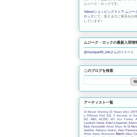
ムジーク・ロックです。
Yahoo!ショッピングストア ムジー
ロック
にて、皆さまのご来店をお
しています♪
ムジーク・ロックの最新入荷情
@musique69_infoさんのツイート
このブログを検索
アーティスト一覧
10 Years
10cc
197
10 Minute Warning
311
a Different Kind
5 Seconds of S
ABC
AC/DC
801
AFI
Ace Frehley
Lambert
Adele
Adler's Appetite
Adren
Mob
Aerosmith
Al Di Meo
Aimee Mann
Jardine
Alan Parson
Alabama Shakes
Alarm
Alice C
White
Alanis Morissette