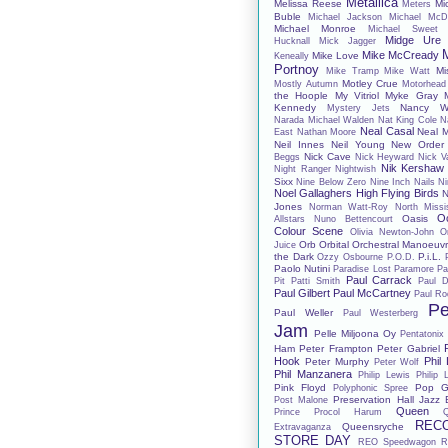
Metallica
Melissa Reese
Mi
Meters
Buble
Michael Jackson
Michael McD
Michael Monroe
Michael Sweet
Midge Ure
Hucknall
Mick Jagger
Mike McCready
Mike Love
Keneally
Portnoy
Mi
Mike Tramp
Mike Watt
Motley Crue
Mostly Autumn
Motorhead
the Hoople
My Vitriol
Myke Gray
Kennedy
Nancy Wi
Mystery Jets
Narada Michael Walden
Nat King Cole
N
Neal Casal
Neal 
East
Nathan Moore
Neil Innes
Neil Young
New Order
Nick Cave
Beggs
Nick Heyward
Nick V
Nik Kershaw
Night Ranger
Nightwish
Sixx
Nine Below Zero
Nine Inch Nails
Ni
Noel Gallaghers High Flying Birds
N
Jones
Norman Watt-Roy
North Missis
O
Oasis
Allstars
Nuno Bettencourt
Colour Scene
Olivia Newton-John
O
Orb
Orbital
Orchestral Manoeuvr
Juice
the Dark
P.i.L.
Ozzy Osbourne
P.O.D.
Paolo Nutini
Paradise Lost
Paramore
Pa
Paul Carrack
Pit
Patti Smith
Paul D
Paul Gilbert
Paul McCartney
Paul Ro
Pe
Paul Weller
Paul Westerberg
Jam
Pelle Miljoona Oy
Pentatonix
Ham
Peter Frampton
Peter Gabriel
Hook
Phil
Peter Murphy
Peter Wolf
Phil Manzanera
Philip Lewis
Philip 
Pink Floyd
Pop G
Polyphonic Spree
Preservation Hall Jazz
Post Malone
Queen
Prince
Procol Harum
REC
Queensryche
Extravaganza
STORE DAY
REO Speedwagon