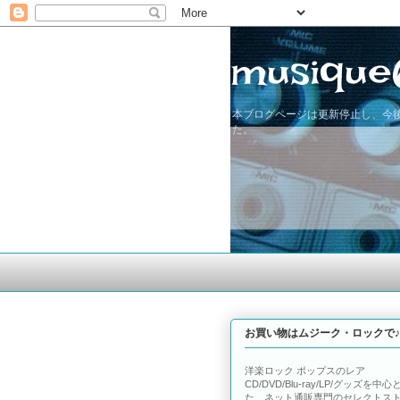
musique
本ブログページは更新停止し、今後
た。
お買い物はムジーク・ロックで♪
洋楽ロック ポップスのレア
CD/DVD/Blu-ray/LP/グッズを中心
た、ネット通販専門のセレクトス