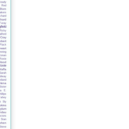
Ready
n
Red
Blues
akers
chard
chard
Furay
field
Ricky
lford
 Cray
obert
Flack
ewart
nning
Ronan
Roxie
lood
oxie
affa
Sarah
adway
iland
elena
ister
la E.
illips
Fahey
t
Sly
kins
ylum
ndau
ctors
Stan
phen
Steve