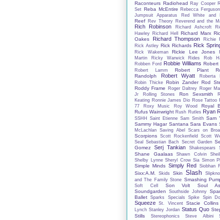
Raconteurs
Radiohead
Ray Cooper
Reba McEntire
Set
Rebecca Ferguso
Jumpsuit Apparatus
Red White and 
Reef
Rev Theory
Reverend and the M
Rich Robinson
Richard Ashcroft
Ri
Richard Marx
Ri
Hawley
Richard Hell
Richard Thompson
Oakes
Richie 
Rick Spring
Rick Richards
Rick Astley
Rickie Lee Jones
Rick Wakeman
Martin
Ricky Warwick
Rides
Rob Ha
Robbie Williams
Robert
Robben Ford
Robert Plant
R
Robert Lamm
Robert Wyatt
Randolph
Roberta 
Robin Zander
Rod St
Robin Thicke
Roddy Frame
Roger Daltrey
Roger Ma
Ron Sexsmith
Jr
Rolling Stones
Keating
Ronnie James Dio
Rose Tattoo
Royal B
77
Roxy Music
Roy Wood
Ryan R
Rufus Wainwright
Rush
Rutles
Sam Y
SSHH
Saint Etienne
Sam Smith
Sammy Hagar
Santana
Sara Evans
McLachlan
Saving Abel
Scars on Bro
Scorpions
Scott Rockenfield
Scott We
S
Seal
Sebastian Bach
Secret Garden
Serj Tankian
Gomez
Shakespears S
Shane Gaalaas
Shawn Colvin
Shei
Shelby Lynne
Sheryl Crow
Sia
Simon Ph
Simply Red
Simple Minds
Siobhan 
Slash
Sixx:A.M.
Skin
Skids
Slipkno
Smashing Pump
and The Family Stone
Son Volt
Soul As
Soft Cell
Soundgarden
Spa
Southside Johnny
Ballet
Sparks
Specials
Spike
Spin Do
Squeeze
Stacie Collins
St. Vincent
Status Quo
Ste
Lynch
Stanley Jordan
Stills
Stereophonics
Steve Albini