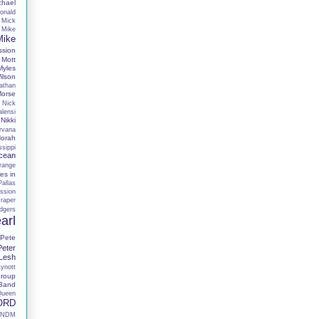
chael
onald
Mick
Mike
Mike
ssion
Mott
Myles
lson
athan
Morse
Nick
alensi
Nikki
rvana
orah
sippi
cean
range
es in
Pallas
ssion
raper
dgers
arl
Pete
Peter
 Lesh
Lynott
roup
 Band
Queen
ORD
RNDM