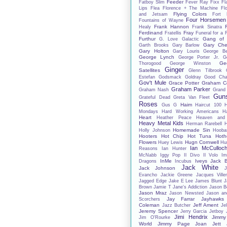
Feeder
Fatboy Slim
Fever Ray
Fixx
Fl
Lips
Flea
Florence + The Machine
Fl
Flying Colors
and Jetsam
Fort 
Four Horsemen
Fountains of Wayne
Frank Hannon
Healy
Frank Sinatra
Ferdinand
Fray
Fratellis
Funeral for a 
Furthur
Gang of 
G. Love
Galactic
Gary Che
Garth Brooks
Gary Barlow
Gary Holton
Gary Louris
George B
George Lynch
George Porter Jr.
G
Ge
Thorogood
George Winston
Ginger
Satellites
Glenn Tilbrook
Estefan
Godsmack
Goldray
Good Char
Gov't Mule
Grace Potter
Graham C
Graham Parker
Graham Nash
Grand
Gun
Grateful Dead
Greta Van Fleet
Roses
Haim
Gus G
Haircut 100
Mondays
Hard Working Americans
Ha
Heart
Heather Peace
Heaven and
Heavy Metal Kids
Herman Rarebell
H
Homemade Sin
Holly Johnson
Hooba
Hooters
Hot Chip
Hot Tuna
Hoth
Flowers
Hugn Cornwell
Huey Lewis
Hu
Ian McCulloc
Reasons
Ian Hunter
McNabb
Iggy Pop
Il Divo
Il Volo
Im
InMe
Iveys
Jack 
Dragons
Incubus
Jack White
Jack Johnson
J
Evancho
Jackie Greene
Jacques Ville
Jagged Edge
Jake E Lee
James Blunt
J
Brown
Jamie T
Jane's Addiction
Jason B
Jason Mraz
Jason Newsted
Jason an
Jay Farrar
Jayhawks
Scorchers
Coleman
Jeff Ament
Jazz Butcher
Jel
Jeremy Spencer
Jerry Garcia
Jetboy
Jimi Hendrix
Jimmy
Jim O'Rourke
World
Jimmy Page
Joan Jett