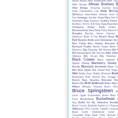
Alison Moyet
Allan Holdsworth
Allen Tou
Allman Brothers 
Allen Woody
Alter Bridge
Amazing Journey
Anas
Andy McCo
Andy Fairweather Low
DiFranco
Anne-Marie
Anthrax
Anvil
A
Artmagic
As the Crow Flies
Fire
Ash
A
Asia
Audley Freed
Shepherd
Asylums
Brothers
B-52's
B.B.King
BabyShambles
Company
Badger
Badly Drawn
Bananarama
Band
Band Perry
Band of 
Bangles
Barclay James Harvest
B
Beach Boys
Adamson
Bash & Pop
Eye
Beatles
Belle and Sebastian
Ben
Ben Folds
Ben Harper
Bernard B
Bernard Fowler
Bernie Taupin
Bette 
Big Country
Bill 
Beyonce
Bill Bruford
Bill Kreutzmann
Billie Eilis
Bill Wyman
Gibbons
Billy Ocean
Billy Sheehan
Black Crowes
Black Sabbath
Blackberry Smoke
Stone Cherry
Blossoms
Bluefields
Blondie
Blues Tr
Blur
Bob Dylan
Bob Geldof
Bob Seger
Weir
Book
Bobby Keys
Bobby Womack
Boomtown Rats
Boston
Boz Scaggs
Brand New Heavies
Brendan Be
Brett Anderson
Brent Fitz
Brian May
Wilson
Brittany Howard
Bruce Dick
Bruce Springsteen
B
Levin Upper Extremities
Bruno Mars
Buckethead
Buckcherry
Ferry
Bullet for My Valentine
Bumbl
Guy
Butch Trucks
Butthole Surfers
CJ Ramo
Wildheart
CRX
Camila Cabello
Carava
Barat
Carrie Underwood
Carter
Cast
Cassadee Pope
Celtic Woman