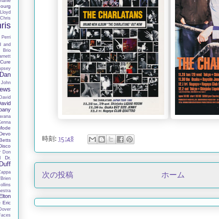
harlie
ourg
Lloyd
Chris
ris
 Perri
d and
 Brio
rnett
Cure
mpsey
Dan
 John
hews
David
avid
pany
avana
Kenna
Mode
Devo
時刻:
15:48
Betts
Disco
r
Don
Dr.
I
Duff
Zappa
次の投稿
ホーム
Brien
llins
estra
Elton
Eric
e
Dover
Faces