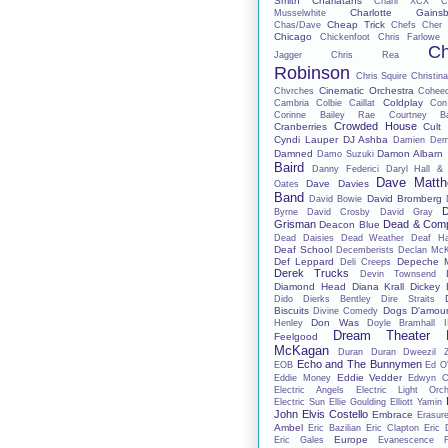
Smith
Charlatans
Charli XCX
C
Charlotte Gainsb
Musselwhite
Cheap Trick
Chas/Dave
Chefs
Cher 
Chicago
Chickenfoot
Chris Farlowe
Ch
Jagger
Chris Rea
Robinson
Chris Squire
Christina
Cinematic Orchestra
Chvrches
Cohee
Coldplay
Cambria
Colbie Caillat
Con
Corinne Bailey Rae
Courtney Ba
Crowded House
Cranberries
Cult
Cyndi Lauper
DJ Ashba
Damien De
Damned
Damon Albarn
Damo Suzuki
Baird
Danny Federici
Daryl Hall &
Dave Matt
Dave Davies
Oates
Band
David Bromberg
David Bowie
D
Byrne
David Crosby
David Gray
Grisman
Dead & Com
Deacon Blue
Dead Daisies
Dead Weather
Deaf H
Deaf School
Decemberists
Declan Mc
Def Leppard
Depeche 
Deli Creeps
Derek Trucks
Devin Townsend
Diamond Head
Diana Krall
Dickey 
Dido
Dierks Bentley
Dire Straits
Biscuits
Dogs D'amou
Divine Comedy
Don Was
Henley
Doyle Bramhall I
Dream Theater
Feelgood
McKagan
Duran Duran
Dweezil 
Echo and The Bunnymen
EOB
Ed O'
Eddie Vedder
Eddie Money
Edwyn Co
Electric Angels
Electric Light Orch
Electric Sun
Ellie Goulding
Elliott Yamin
John
Elvis Costello
Embrace
Erasur
Ambel
Eric Bazilian
Eric Clapton
Eric 
Europe
Eric Gales
Evanescence