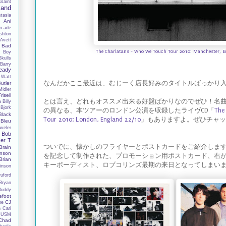
ssaint
Band
tasia
y
Ani
rcade
shton
Avett
Bad
The Charlatans - Who We Touch Tour 2010: Manchester, E
 Boy
Skulls
Barry
eady
 Watt
なんだかここ最近は、むじーく店長好みのタイトルばっかり
utler
Midler
Frisell
とは言え、どれもオススメ出来る好盤ばかりなのでぜひ！名曲「Jes
h
Billy
Bjork
の異なる、本ツアーのロンドン公演を収録したライヴCD「
The
Black
Tour 2010: London, England 22/10
」もありますよ。ぜひチャッ
Bleu
aveler
Bob
er T
ついでに、懐かしのフライヤーとポストカードをご紹介します。
Brain
nson
を記念して制作された、プロモーション用ポストカード、右
Brian
キーボーディスト、ロブコリンズ最期の来日となってしまい
inson
ruford
Bryan
Buddy
efoot
CJ
ne
n
Carl
 USM
Chad