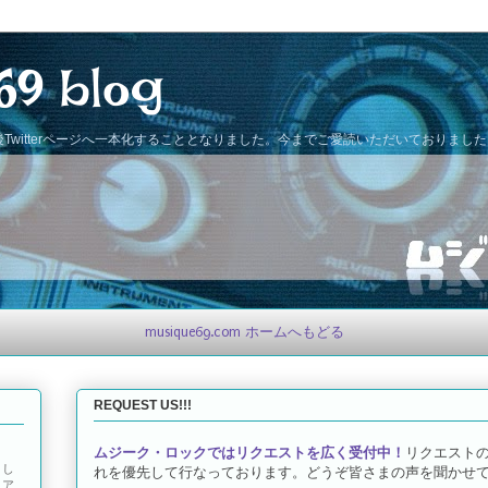
69 blog
Twitterページへ一本化することとなりました。今までご愛読いただいておりまし
musique69.com ホームへもどる
REQUEST US!!!
ムジーク・ロックではリクエストを広く受付中！
リクエスト
とし
れを優先して行なっております。どうぞ皆さまの声を聞かせて
トア