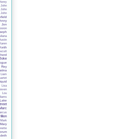
Henry
John
John
John
field
hnny
Jon
osion
seph
uliana
Justin
Karen
Keith
oucutt
herd
 Joke
nogue
 Rey
tina
Liam
uartet
iquid
y
Lisa
Steven
s
Lou
liams
Lake
reet
Marc
arcus
illion
Mark
Mary
nette
orum
deth