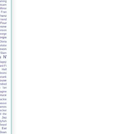
aming
otsam
Minor
Fran
Franz
Friend
Four
rone
enson
eorge
orgia
Gloria
lotte
oxon
 Slam
s N'
Happy
rd-Fi
 Hell
iromi
stank
ouse
ndred
h
Ian
agine
Bruce
ackie
neuve
ames
ecker
d the
Jaz
lyfish
Jewel
 Eat
Joan