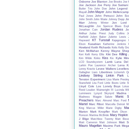
Osborne
Joe Blanton
Joe Brooks
Joe 
Joe Jackson
Joe Perry
Joe Satriani
John Legend
Butler Trio
John Doe
John Mayer
John Mellencamp
Mayall
John Petrucci
John Sco
Paul Jones
Jo
John Smith
John Waite
Johnny Depp
Marr
Jon Lord
Johnny Winter
McLaughlin
Jon Spencer Blues Expl
Jordan Rudess
Jo
Jonathan Cain
Arthur
Judas Priest
Judy Collins
J
Hatfield
Julien Baker
Juliette Lewis
KT Tunstall
Hayward
Kajagoogoo
Kasabian
Elson
Katherine Jenkins
Howland
Keith Richards
Kelis
Kelly Gr
Ken McMahan
Kenny Wayne Shep
Killing
Kiki Dee
Keri Kelli
Kerry Ellis
Kiss
Kylie Mi
Kim Wilde
Kinks
Kix
Lamb
Lana Del
LCD Soundsystem
Lena Ka
Larkin Poe
Laurence Archer
Levee Walkers
Levellers
Lenny Kravitz
Libertines
Gallagher
Liars
Lickerish Q
Lindsey Stirling
Linkin Park
L
Tension Experiment
Lisa Marie Presle
Stansfield
Lita Ford
Little Boots
Little 
Lloyd Cole
Los Lonely Boys
Lotu
Reed
Loudon Wainwright III
Lucinda Wil
Madina 
Lumineers
Lynyrd Skynyrd
Manic St
Madness
Magpie Salute
Preachers
Marc Almond
Marc Ford
Martel
Marc Ribot
Marcella Detroit
M
Mar
King
Marcus Miller
Marie Digby
Marion
Mark Knopfler
Mark Olson
Mary Hopkin
Ronson
Martina McBride
J Blige
Matchbox Twenty
Matt Bisso
Matt S
Matt Cameron
Matt Johnson
Mauro Magellan
Maximo Park
Mega