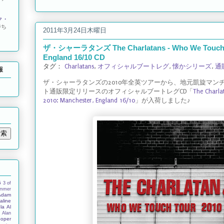
ク・
待ち
2011年3月24日木曜日
ザ・シャーラタンズ The Charlatans - Who We Touch To
England 16/10 CD
タグ：
Charlatans
,
オフィシャルブートレグ
,
懐かシリーズ
,
通
報
ザ・シャーラタンズの2010年全英ツアーから、地元凱旋マン
ト通販限定リリースのオフィシャルブートレグCD「
The Charla
2010: Manchester, England 16/10
」が入荷しました♪
5
3 of
ummer
Adam
aline
la
Al
s
Alan
ooper