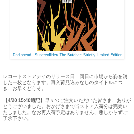
Radiohead - Supercollider/ The Butcher: Strictly Limited Edition
レコードストアデイのリリース日、同日に市場から姿を消
した一枚となります。再入荷見込みなしのタイトルにつ
き、お早くどうぞ。
【4/20 15:40追記】
早々のご注文いただいた皆さま、ありが
とうございました。おかげさまで当ストア入荷分は完売い
たしました。なお再入荷予定はありません、悪しからずご
了承下さい。