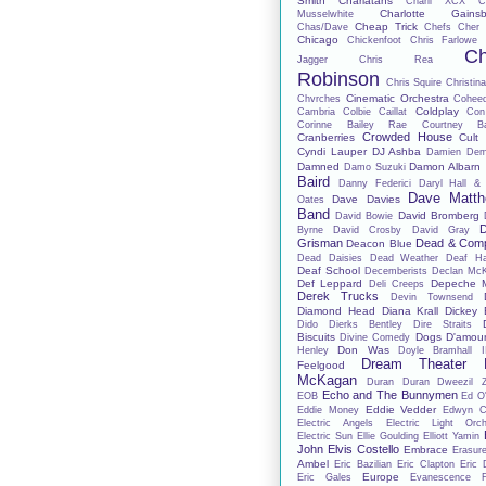
Smith
Charlatans
Charli XCX
C
Charlotte Gainsb
Musselwhite
Cheap Trick
Chas/Dave
Chefs
Cher 
Chicago
Chickenfoot
Chris Farlowe
Ch
Jagger
Chris Rea
Robinson
Chris Squire
Christina
Cinematic Orchestra
Chvrches
Cohee
Coldplay
Cambria
Colbie Caillat
Con
Corinne Bailey Rae
Courtney Ba
Crowded House
Cranberries
Cult
Cyndi Lauper
DJ Ashba
Damien De
Damned
Damon Albarn
Damo Suzuki
Baird
Danny Federici
Daryl Hall &
Dave Matt
Dave Davies
Oates
Band
David Bromberg
David Bowie
D
Byrne
David Crosby
David Gray
Grisman
Dead & Com
Deacon Blue
Dead Daisies
Dead Weather
Deaf H
Deaf School
Decemberists
Declan Mc
Def Leppard
Depeche 
Deli Creeps
Derek Trucks
Devin Townsend
Diamond Head
Diana Krall
Dickey 
Dido
Dierks Bentley
Dire Straits
Biscuits
Dogs D'amou
Divine Comedy
Don Was
Henley
Doyle Bramhall I
Dream Theater
Feelgood
McKagan
Duran Duran
Dweezil 
Echo and The Bunnymen
EOB
Ed O'
Eddie Vedder
Eddie Money
Edwyn Co
Electric Angels
Electric Light Orch
Electric Sun
Ellie Goulding
Elliott Yamin
John
Elvis Costello
Embrace
Erasur
Ambel
Eric Bazilian
Eric Clapton
Eric 
Europe
Eric Gales
Evanescence