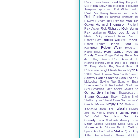
Raconteurs
Radiohead
Ray Cooper
Reba McEntire
Set
Rebecca Ferguso
Jumpsuit Apparatus
Red White and 
Reef
Rev Theory
Reverend and the M
Rich Robinson
Richard Ashcroft
Ri
Richard Marx
Ri
Hawley
Richard Hell
Richard Thompson
Oakes
Richie 
Rick Spring
Rick Richards
Rick Astley
Rickie Lee Jones
Rick Wakeman
Martin
Ricky Warwick
Rides
Rob Ha
Robbie Williams
Robert
Robben Ford
Robert Plant
R
Robert Lamm
Robert Wyatt
Randolph
Roberta 
Robin Zander
Rod St
Robin Thicke
Roddy Frame
Roger Daltrey
Roger Ma
Ron Sexsmith
Jr
Rolling Stones
Keating
Ronnie James Dio
Rose Tattoo
Royal B
77
Roxy Music
Roy Wood
Ryan R
Rufus Wainwright
Rush
Rutles
Sam Y
SSHH
Saint Etienne
Sam Smith
Sammy Hagar
Santana
Sara Evans
McLachlan
Saving Abel
Scars on Bro
Scorpions
Scott Rockenfield
Scott We
S
Seal
Sebastian Bach
Secret Garden
Serj Tankian
Gomez
Shakespears S
Shane Gaalaas
Shawn Colvin
Shei
Shelby Lynne
Sheryl Crow
Sia
Simon Ph
Simply Red
Simple Minds
Siobhan 
Slash
Sixx:A.M.
Skin
Skids
Slipkno
Smashing Pump
and The Family Stone
Son Volt
Soul As
Soft Cell
Soundgarden
Spa
Southside Johnny
Ballet
Sparks
Specials
Spike
Spin Do
Squeeze
Stacie Collins
St. Vincent
Status Quo
Ste
Lynch
Stanley Jordan
Stills
Stereophonics
Steve Albini