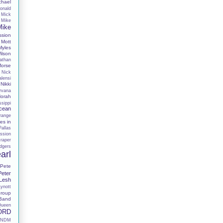
chael
onald
Mick
Mike
Mike
ssion
Mott
Myles
lson
athan
Morse
Nick
alensi
Nikki
rvana
orah
sippi
cean
range
es in
Pallas
ssion
raper
dgers
arl
Pete
Peter
 Lesh
Lynott
roup
 Band
Queen
ORD
RNDM