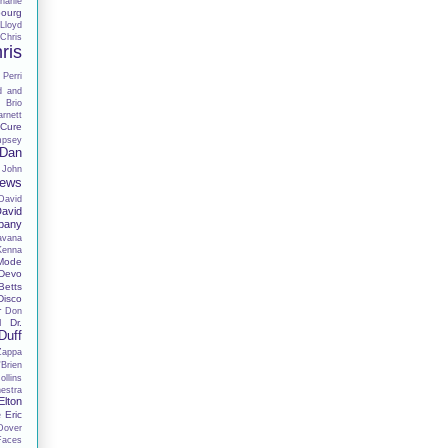
harlie
ourg
Lloyd
Chris
ris
 Perri
d and
 Brio
rnett
Cure
mpsey
Dan
 John
hews
David
avid
pany
avana
Kenna
Mode
Devo
Betts
Disco
r
Don
Dr.
I
Duff
Zappa
Brien
llins
estra
Elton
Eric
e
Dover
Faces