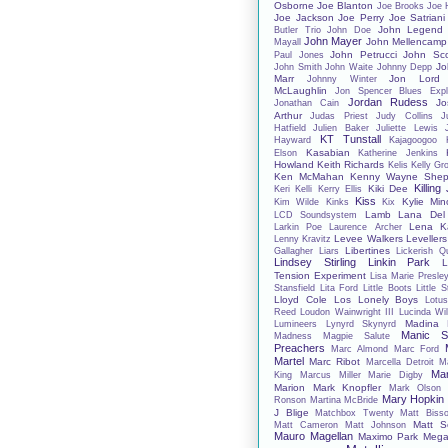
Osborne
Joe Blanton
Joe Brooks
Joe 
Joe Jackson
Joe Perry
Joe Satriani
John Legend
Butler Trio
John Doe
John Mayer
John Mellencamp
Mayall
John Petrucci
John Sco
Paul Jones
Jo
John Smith
John Waite
Johnny Depp
Marr
Jon Lord
Johnny Winter
McLaughlin
Jon Spencer Blues Expl
Jordan Rudess
Jo
Jonathan Cain
Arthur
Judas Priest
Judy Collins
J
Hatfield
Julien Baker
Juliette Lewis
KT Tunstall
Hayward
Kajagoogoo
Kasabian
Elson
Katherine Jenkins
Howland
Keith Richards
Kelis
Kelly Gr
Ken McMahan
Kenny Wayne Shep
Killing
Kiki Dee
Keri Kelli
Kerry Ellis
Kiss
Kylie Mi
Kim Wilde
Kinks
Kix
Lamb
Lana Del
LCD Soundsystem
Lena Ka
Larkin Poe
Laurence Archer
Levee Walkers
Levellers
Lenny Kravitz
Libertines
Gallagher
Liars
Lickerish Q
Lindsey Stirling
Linkin Park
L
Tension Experiment
Lisa Marie Presle
Stansfield
Lita Ford
Little Boots
Little 
Lloyd Cole
Los Lonely Boys
Lotu
Reed
Loudon Wainwright III
Lucinda Wil
Madina 
Lumineers
Lynyrd Skynyrd
Manic St
Madness
Magpie Salute
Preachers
Marc Almond
Marc Ford
Martel
Marc Ribot
Marcella Detroit
M
Mar
King
Marcus Miller
Marie Digby
Marion
Mark Knopfler
Mark Olson
Mary Hopkin
Ronson
Martina McBride
J Blige
Matchbox Twenty
Matt Bisso
Matt S
Matt Cameron
Matt Johnson
Mauro Magellan
Maximo Park
Mega