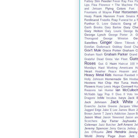
Feeder
Fatboy Slim
Fever Ray
Fixx
Fl
Lips
Flea
Florence + The Machine
Fl
Flying Colors
and Jetsam
Fort 
Four Horsemen
Fountains of Wayne
Frank Hannon
Healy
Frank Sinatra
Ferdinand
Fray
Fratellis
Funeral for a 
Furthur
Gang of 
G. Love
Galactic
Gary Che
Garth Brooks
Gary Barlow
Gary Holton
Gary Louris
George B
George Lynch
George Porter Jr.
G
Ge
Thorogood
George Winston
Ginger
Satellites
Glenn Tilbrook
Estefan
Godsmack
Goldray
Good Char
Gov't Mule
Grace Potter
Graham C
Graham Parker
Graham Nash
Grand
Gun
Grateful Dead
Greta Van Fleet
Roses
Haim
Gus G
Haircut 100
Mondays
Hard Working Americans
Ha
Heart
Heather Peace
Heaven and
Heavy Metal Kids
Herman Rarebell
H
Homemade Sin
Holly Johnson
Hooba
Hooters
Hot Chip
Hot Tuna
Hoth
Flowers
Hugn Cornwell
Huey Lewis
Hu
Ian McCulloc
Reasons
Ian Hunter
McNabb
Iggy Pop
Il Divo
Il Volo
Im
InMe
Iveys
Jack 
Dragons
Incubus
Jack White
Jack Johnson
J
Evancho
Jackie Greene
Jacques Ville
Jagged Edge
Jake E Lee
James Blunt
J
Brown
Jamie T
Jane's Addiction
Jason B
Jason Mraz
Jason Newsted
Jason an
Jay Farrar
Jayhawks
Scorchers
Coleman
Jeff Ament
Jazz Butcher
Jel
Jeremy Spencer
Jerry Garcia
Jetboy
Jimi Hendrix
Jimmy
Jim O'Rourke
World
Jimmy Page
Joan Jett