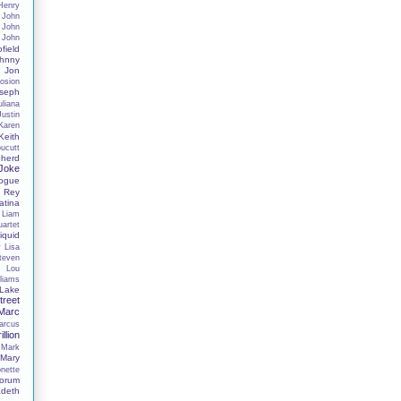
Henry
John
John
John
field
hnny
Jon
osion
seph
uliana
Justin
Karen
Keith
oucutt
herd
 Joke
nogue
 Rey
tina
Liam
uartet
iquid
y
Lisa
Steven
s
Lou
liams
Lake
reet
Marc
arcus
illion
Mark
Mary
nette
orum
deth