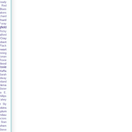
Ready
n
Red
Blues
akers
chard
chard
Furay
field
Ricky
lford
 Cray
obert
Flack
ewart
nning
Ronan
Roxie
lood
oxie
affa
Sarah
adway
iland
elena
ister
la E.
illips
Fahey
t
Sly
kins
ylum
ndau
ctors
Stan
phen
Steve