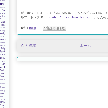
ssaint
Band
tasia
y
Ani
ザ・ホワイトストライプスの2001年ミュンヘン公演を収録し
rcade
shton
ルブートレグCD「
The White Stripes - Munich 11.27.01
」が入荷
Avett
Bad
 Boy
時刻:
16:09
Skulls
Barry
eady
 Watt
utler
Midler
次の投稿
ホーム
Frisell
h
Billy
Bjork
Black
Bleu
aveler
Bob
er T
Brain
nson
Brian
inson
ruford
Bryan
Buddy
efoot
CJ
ne
n
Carl
 USM
Chad