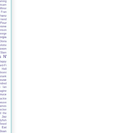
aming
otsam
Minor
Fran
Franz
Friend
Four
rone
enson
eorge
orgia
Gloria
lotte
oxon
 Slam
s N'
Happy
rd-Fi
 Hell
iromi
stank
ouse
ndred
h
Ian
agine
Bruce
ackie
neuve
ames
ecker
d the
Jaz
lyfish
Jewel
 Eat
Joan