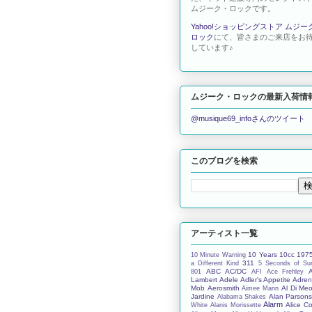
ムジーク・ロックです。
Yahoo!ショッピングストア ムジー
ロック
にて、皆さまのご来店をお
しています♪
ムジーク・ロックの最新入荷情
@musique69_infoさんのツイート
このブログを検索
アーティスト一覧
10 Years
10cc
197
10 Minute Warning
311
a Different Kind
5 Seconds of S
ABC
AC/DC
801
AFI
Ace Frehley
Lambert
Adele
Adler's Appetite
Adren
Mob
Aerosmith
Al Di Meo
Aimee Mann
Jardine
Alan Parson
Alabama Shakes
Alarm
Alice C
White
Alanis Morissette