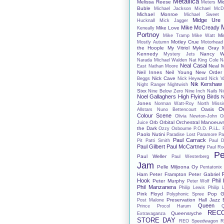
Metallica
Melissa Reese
Mi
Meters
Buble
Michael Jackson
Michael McD
Michael Monroe
Michael Sweet
Midge Ure
Hucknall
Mick Jagger
Mike McCready
Mike Love
Keneally
Portnoy
Mi
Mike Tramp
Mike Watt
Motley Crue
Mostly Autumn
Motorhead
the Hoople
My Vitriol
Myke Gray
Kennedy
Nancy Wi
Mystery Jets
Narada Michael Walden
Nat King Cole
N
Neal Casal
Neal 
East
Nathan Moore
Neil Innes
Neil Young
New Order
Nick Cave
Beggs
Nick Heyward
Nick V
Nik Kershaw
Night Ranger
Nightwish
Sixx
Nine Below Zero
Nine Inch Nails
Ni
Noel Gallaghers High Flying Birds
N
Jones
Norman Watt-Roy
North Missis
O
Oasis
Allstars
Nuno Bettencourt
Colour Scene
Olivia Newton-John
O
Orb
Orbital
Orchestral Manoeuvr
Juice
the Dark
P.i.L.
Ozzy Osbourne
P.O.D.
Paolo Nutini
Paradise Lost
Paramore
Pa
Paul Carrack
Pit
Patti Smith
Paul D
Paul Gilbert
Paul McCartney
Paul Ro
Pe
Paul Weller
Paul Westerberg
Jam
Pelle Miljoona Oy
Pentatonix
Ham
Peter Frampton
Peter Gabriel
Hook
Phil
Peter Murphy
Peter Wolf
Phil Manzanera
Philip Lewis
Philip 
Pink Floyd
Pop G
Polyphonic Spree
Preservation Hall Jazz
Post Malone
Queen
Prince
Procol Harum
REC
Queensryche
Extravaganza
STORE DAY
REO Speedwagon