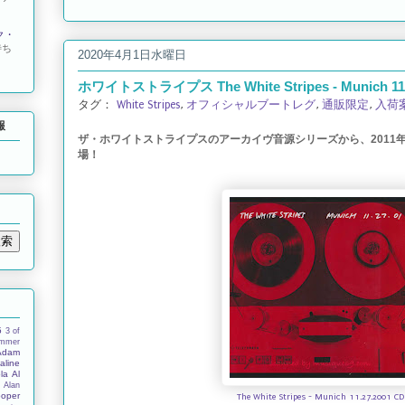
ク・
待ち
2020年4月1日水曜日
ホワイトストライプス The White Stripes - Munich 11.
タグ：
White Stripes
,
オフィシャルブートレグ
,
通販限定
,
入荷
報
ザ・ホワイトストライプスのアーカイヴ音源シリーズから、2011
場！
5
3 of
ummer
Adam
aline
la
Al
s
Alan
ooper
The White Stripes - Munich 11.27.2001 CD