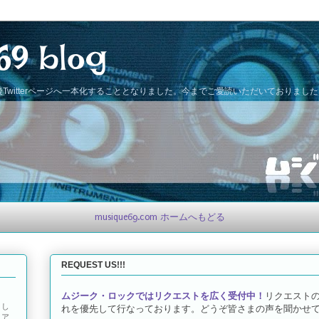
69 blog
Twitterページへ一本化することとなりました。今までご愛読いただいておりまし
musique69.com ホームへもどる
REQUEST US!!!
ムジーク・ロックではリクエストを広く受付中！
リクエスト
とし
れを優先して行なっております。どうぞ皆さまの声を聞かせて
トア