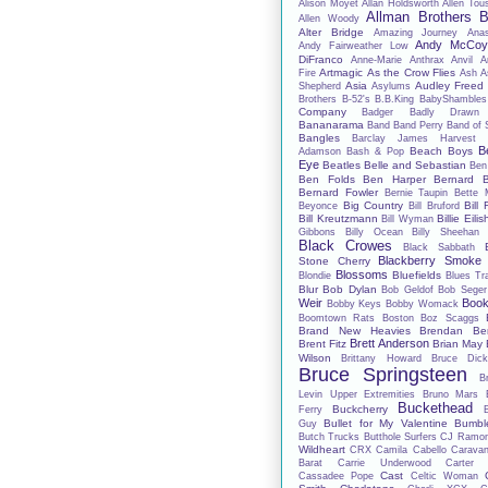
Alison Moyet
Allan Holdsworth
Allen Tou
Allman Brothers 
Allen Woody
Alter Bridge
Amazing Journey
Anas
Andy McCo
Andy Fairweather Low
DiFranco
Anne-Marie
Anthrax
Anvil
A
Artmagic
As the Crow Flies
Fire
Ash
A
Asia
Audley Freed
Shepherd
Asylums
Brothers
B-52's
B.B.King
BabyShambles
Company
Badger
Badly Drawn
Bananarama
Band
Band Perry
Band of 
Bangles
Barclay James Harvest
B
Beach Boys
Adamson
Bash & Pop
Eye
Beatles
Belle and Sebastian
Ben
Ben Folds
Ben Harper
Bernard B
Bernard Fowler
Bernie Taupin
Bette 
Big Country
Bill 
Beyonce
Bill Bruford
Bill Kreutzmann
Billie Eilis
Bill Wyman
Gibbons
Billy Ocean
Billy Sheehan
Black Crowes
Black Sabbath
Blackberry Smoke
Stone Cherry
Blossoms
Bluefields
Blondie
Blues Tr
Blur
Bob Dylan
Bob Geldof
Bob Seger
Weir
Book
Bobby Keys
Bobby Womack
Boomtown Rats
Boston
Boz Scaggs
Brand New Heavies
Brendan Be
Brett Anderson
Brent Fitz
Brian May
Wilson
Brittany Howard
Bruce Dick
Bruce Springsteen
B
Levin Upper Extremities
Bruno Mars
Buckethead
Buckcherry
Ferry
Bullet for My Valentine
Bumbl
Guy
Butch Trucks
Butthole Surfers
CJ Ramo
Wildheart
CRX
Camila Cabello
Carava
Barat
Carrie Underwood
Carter
Cast
Cassadee Pope
Celtic Woman