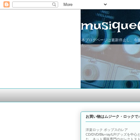
musique
本ブログページは更新停止し、今後
た。
お買い物はムジーク・ロックで♪
洋楽ロック ポップスのレア
CD/DVD/Blu-ray/LP/グッズを中心
た、ネット通販専門のセレクトス