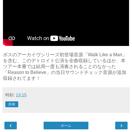
ボスのアーカイヴシリーズ初登場音源「Walk Like a Man」
を含む、このデトロイト公演を全曲収録しているほか、本
ツアー本番では結局一度も演奏されることのなかった
「Reason to Believe」の当日サウンドチェック音源が追加
収録されてます！
時刻:
13:15
共有
‹
›
ホーム