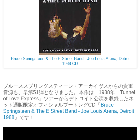
Bruce Springsteen & The E Street Band - Joe Louis Arena, Detroit
1988 CD
ブルーススプリングスティーン・アーカイヴスからの貴重
音源も、早第51弾となりました。本作は、1988年「Tunnel
of Love Express」ツアーからデトロイト公演を収録したネ
ット通販限定オフィシャルブートレグCD「
Bruce
Springsteen & The E Street Band - Joe Louis Arena, Detroit
1988
」です！