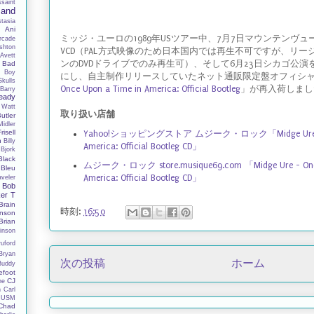
ssaint
Band
tasia
y
Ani
ミッジ・ユーロの1989年USツアー中、7月7日マウンテンヴ
rcade
shton
VCD（PAL方式映像のため日本国内では再生不可ですが、リ
Avett
ンのDVDドライブでのみ再生可）、そして6月23日シカゴ公演
Bad
 Boy
にし、自主制作リリースしていたネット通販限定盤オフィシ
Skulls
Once Upon a Time in America: Official Bootleg
」が再入荷しまし
Barry
eady
 Watt
取り扱い店舗
utler
Midler
Frisell
Yahoo!ショッピングストア ムジーク・ロック「Midge Ure - On
h
Billy
America: Official Bootleg CD」
Bjork
Black
ムジーク・ロック store.musique69.com 「Midge Ure - Once
Bleu
America: Official Bootleg CD」
aveler
Bob
er T
Brain
時刻:
16:50
nson
Brian
inson
ruford
Bryan
次の投稿
ホーム
Buddy
efoot
CJ
ne
n
Carl
 USM
Chad