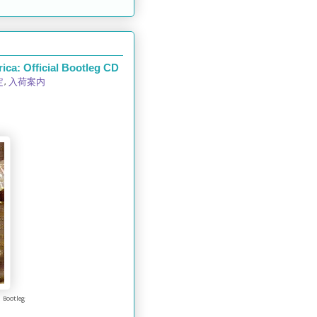
a: Official Bootleg CD
定
,
入荷案内
 Bootleg