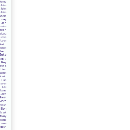
Henry
John
John
John
field
hnny
Jon
osion
seph
uliana
Justin
Karen
Keith
oucutt
herd
 Joke
nogue
 Rey
tina
Liam
uartet
iquid
y
Lisa
Steven
s
Lou
liams
Lake
reet
Marc
arcus
illion
Mark
Mary
nette
orum
deth