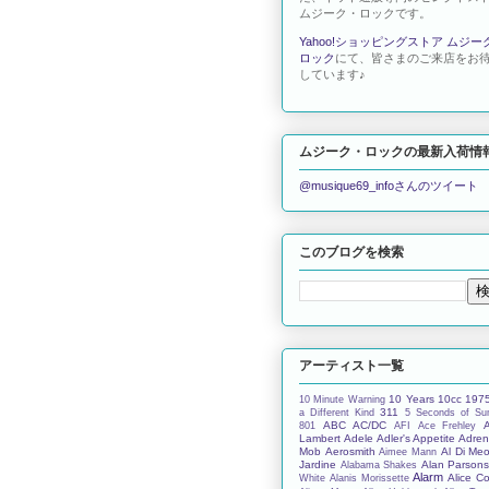
ムジーク・ロックです。
Yahoo!ショッピングストア ムジー
ロック
にて、皆さまのご来店をお
しています♪
ムジーク・ロックの最新入荷情
@musique69_infoさんのツイート
このブログを検索
アーティスト一覧
10 Years
10cc
197
10 Minute Warning
311
a Different Kind
5 Seconds of S
ABC
AC/DC
801
AFI
Ace Frehley
Lambert
Adele
Adler's Appetite
Adren
Mob
Aerosmith
Al Di Meo
Aimee Mann
Jardine
Alan Parson
Alabama Shakes
Alarm
Alice C
White
Alanis Morissette