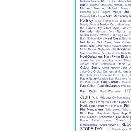
Metallica
Melissa Reese
Mi
Meters
Buble
Michael Jackson
Michael McD
Michael Monroe
Michael Sweet
Midge Ure
Hucknall
Mick Jagger
Mike McCready
Mike Love
Keneally
Portnoy
Mi
Mike Tramp
Mike Watt
Motley Crue
Mostly Autumn
Motorhead
the Hoople
My Vitriol
Myke Gray
Kennedy
Nancy Wi
Mystery Jets
Narada Michael Walden
Nat King Cole
N
Neal Casal
Neal 
East
Nathan Moore
Neil Innes
Neil Young
New Order
Nick Cave
Beggs
Nick Heyward
Nick V
Nik Kershaw
Night Ranger
Nightwish
Sixx
Nine Below Zero
Nine Inch Nails
Ni
Noel Gallaghers High Flying Birds
N
Jones
Norman Watt-Roy
North Missis
O
Oasis
Allstars
Nuno Bettencourt
Colour Scene
Olivia Newton-John
O
Orb
Orbital
Orchestral Manoeuvr
Juice
the Dark
P.i.L.
Ozzy Osbourne
P.O.D.
Paolo Nutini
Paradise Lost
Paramore
Pa
Paul Carrack
Pit
Patti Smith
Paul D
Paul Gilbert
Paul McCartney
Paul Ro
Pe
Paul Weller
Paul Westerberg
Jam
Pelle Miljoona Oy
Pentatonix
Ham
Peter Frampton
Peter Gabriel
Hook
Phil
Peter Murphy
Peter Wolf
Phil Manzanera
Philip Lewis
Philip 
Pink Floyd
Pop G
Polyphonic Spree
Preservation Hall Jazz
Post Malone
Queen
Prince
Procol Harum
REC
Queensryche
Extravaganza
STORE DAY
REO Speedwagon