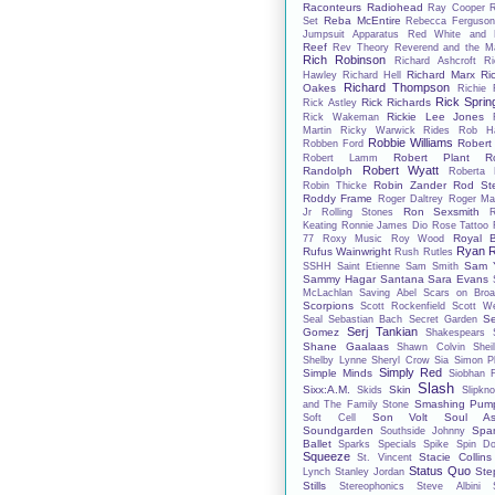
Raconteurs
Radiohead
Ray Cooper
Reba McEntire
Set
Rebecca Ferguso
Jumpsuit Apparatus
Red White and 
Reef
Rev Theory
Reverend and the M
Rich Robinson
Richard Ashcroft
Ri
Richard Marx
Ri
Hawley
Richard Hell
Richard Thompson
Oakes
Richie 
Rick Spring
Rick Richards
Rick Astley
Rickie Lee Jones
Rick Wakeman
Martin
Ricky Warwick
Rides
Rob Ha
Robbie Williams
Robert
Robben Ford
Robert Plant
R
Robert Lamm
Robert Wyatt
Randolph
Roberta 
Robin Zander
Rod St
Robin Thicke
Roddy Frame
Roger Daltrey
Roger Ma
Ron Sexsmith
Jr
Rolling Stones
Keating
Ronnie James Dio
Rose Tattoo
Royal B
77
Roxy Music
Roy Wood
Ryan R
Rufus Wainwright
Rush
Rutles
Sam Y
SSHH
Saint Etienne
Sam Smith
Sammy Hagar
Santana
Sara Evans
McLachlan
Saving Abel
Scars on Bro
Scorpions
Scott Rockenfield
Scott We
S
Seal
Sebastian Bach
Secret Garden
Serj Tankian
Gomez
Shakespears S
Shane Gaalaas
Shawn Colvin
Shei
Shelby Lynne
Sheryl Crow
Sia
Simon Ph
Simply Red
Simple Minds
Siobhan 
Slash
Sixx:A.M.
Skin
Skids
Slipkno
Smashing Pump
and The Family Stone
Son Volt
Soul As
Soft Cell
Soundgarden
Spa
Southside Johnny
Ballet
Sparks
Specials
Spike
Spin Do
Squeeze
Stacie Collins
St. Vincent
Status Quo
Ste
Lynch
Stanley Jordan
Stills
Stereophonics
Steve Albini