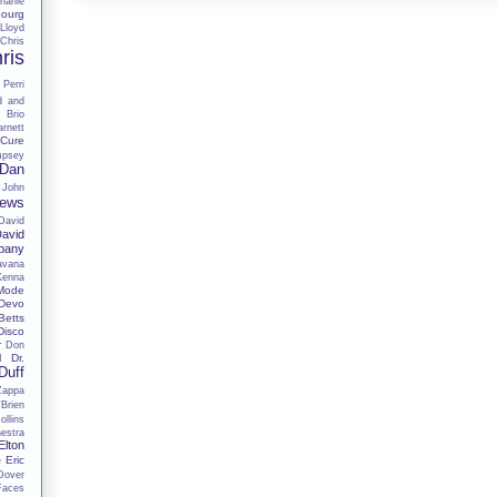
harlie
ourg
Lloyd
Chris
ris
 Perri
d and
 Brio
rnett
Cure
mpsey
Dan
 John
hews
David
avid
pany
avana
Kenna
Mode
Devo
Betts
Disco
r
Don
Dr.
I
Duff
Zappa
Brien
llins
estra
Elton
Eric
e
Dover
Faces