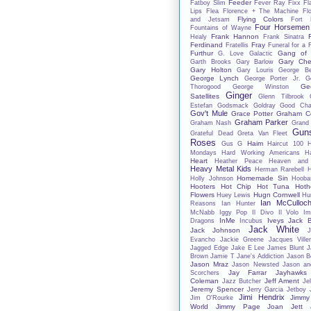
Feeder
Fatboy Slim
Fever Ray
Fixx
Fl
Lips
Flea
Florence + The Machine
Fl
Flying Colors
and Jetsam
Fort 
Four Horsemen
Fountains of Wayne
Frank Hannon
Healy
Frank Sinatra
Ferdinand
Fray
Fratellis
Funeral for a 
Furthur
Gang of 
G. Love
Galactic
Gary Che
Garth Brooks
Gary Barlow
Gary Holton
Gary Louris
George B
George Lynch
George Porter Jr.
G
Ge
Thorogood
George Winston
Ginger
Satellites
Glenn Tilbrook
Estefan
Godsmack
Goldray
Good Char
Gov't Mule
Grace Potter
Graham C
Graham Parker
Graham Nash
Grand
Gun
Grateful Dead
Greta Van Fleet
Roses
Haim
Gus G
Haircut 100
Mondays
Hard Working Americans
Ha
Heart
Heather Peace
Heaven and
Heavy Metal Kids
Herman Rarebell
H
Homemade Sin
Holly Johnson
Hooba
Hooters
Hot Chip
Hot Tuna
Hoth
Flowers
Hugn Cornwell
Huey Lewis
Hu
Ian McCulloc
Reasons
Ian Hunter
McNabb
Iggy Pop
Il Divo
Il Volo
Im
InMe
Iveys
Jack 
Dragons
Incubus
Jack White
Jack Johnson
J
Evancho
Jackie Greene
Jacques Ville
Jagged Edge
Jake E Lee
James Blunt
J
Brown
Jamie T
Jane's Addiction
Jason B
Jason Mraz
Jason Newsted
Jason an
Jay Farrar
Jayhawks
Scorchers
Coleman
Jeff Ament
Jazz Butcher
Jel
Jeremy Spencer
Jerry Garcia
Jetboy
Jimi Hendrix
Jimmy
Jim O'Rourke
World
Jimmy Page
Joan Jett