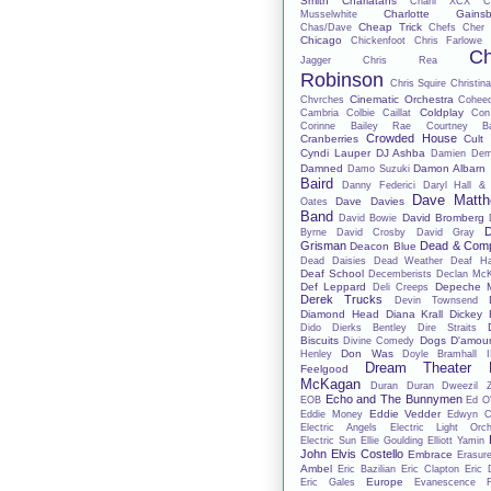
Smith
Charlatans
Charli XCX
C
Charlotte Gainsb
Musselwhite
Cheap Trick
Chas/Dave
Chefs
Cher 
Chicago
Chickenfoot
Chris Farlowe
Ch
Jagger
Chris Rea
Robinson
Chris Squire
Christina
Cinematic Orchestra
Chvrches
Cohee
Coldplay
Cambria
Colbie Caillat
Con
Corinne Bailey Rae
Courtney Ba
Crowded House
Cranberries
Cult
Cyndi Lauper
DJ Ashba
Damien De
Damned
Damon Albarn
Damo Suzuki
Baird
Danny Federici
Daryl Hall &
Dave Matt
Dave Davies
Oates
Band
David Bromberg
David Bowie
D
Byrne
David Crosby
David Gray
Grisman
Dead & Com
Deacon Blue
Dead Daisies
Dead Weather
Deaf H
Deaf School
Decemberists
Declan Mc
Def Leppard
Depeche 
Deli Creeps
Derek Trucks
Devin Townsend
Diamond Head
Diana Krall
Dickey 
Dido
Dierks Bentley
Dire Straits
Biscuits
Dogs D'amou
Divine Comedy
Don Was
Henley
Doyle Bramhall I
Dream Theater
Feelgood
McKagan
Duran Duran
Dweezil 
Echo and The Bunnymen
EOB
Ed O'
Eddie Vedder
Eddie Money
Edwyn Co
Electric Angels
Electric Light Orch
Electric Sun
Ellie Goulding
Elliott Yamin
John
Elvis Costello
Embrace
Erasur
Ambel
Eric Bazilian
Eric Clapton
Eric 
Europe
Eric Gales
Evanescence