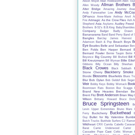
Alison Moyet
Allan Holdsworth
Allen Tou
Allman Brothers 
Allen Woody
Alter Bridge
Amazing Journey
Anas
Andy McCo
Andy Fairweather Low
DiFranco
Anne-Marie
Anthrax
Anvil
A
Artmagic
As the Crow Flies
Fire
Ash
A
Asia
Audley Freed
Shepherd
Asylums
Brothers
B-52's
B.B.King
BabyShambles
Company
Badger
Badly Drawn
Bananarama
Band
Band Perry
Band of 
Bangles
Barclay James Harvest
B
Beach Boys
Adamson
Bash & Pop
Eye
Beatles
Belle and Sebastian
Ben
Ben Folds
Ben Harper
Bernard B
Bernard Fowler
Bernie Taupin
Bette 
Big Country
Bill 
Beyonce
Bill Bruford
Bill Kreutzmann
Billie Eilis
Bill Wyman
Gibbons
Billy Ocean
Billy Sheehan
Black Crowes
Black Sabbath
Blackberry Smoke
Stone Cherry
Blossoms
Bluefields
Blondie
Blues Tr
Blur
Bob Dylan
Bob Geldof
Bob Seger
Weir
Book
Bobby Keys
Bobby Womack
Boomtown Rats
Boston
Boz Scaggs
Brand New Heavies
Brendan Be
Brett Anderson
Brent Fitz
Brian May
Wilson
Brittany Howard
Bruce Dick
Bruce Springsteen
B
Levin Upper Extremities
Bruno Mars
Buckethead
Buckcherry
Ferry
Bullet for My Valentine
Bumbl
Guy
Butch Trucks
Butthole Surfers
CJ Ramo
Wildheart
CRX
Camila Cabello
Carava
Barat
Carrie Underwood
Carter
Cast
Cassadee Pope
Celtic Woman