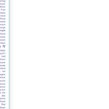
aming
otsam
Minor
Fran
Franz
Friend
Four
rone
enson
eorge
orgia
Gloria
lotte
oxon
 Slam
s N'
Happy
rd-Fi
 Hell
iromi
stank
ouse
ndred
h
Ian
agine
Bruce
ackie
neuve
ames
ecker
d the
Jaz
lyfish
Jewel
 Eat
Joan