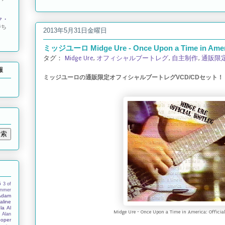
ク・
待ち
2013年5月31日金曜日
ミッジユーロ Midge Ure - Once Upon a Time in Americ
タグ：
Midge Ure
,
オフィシャルブートレグ
,
自主制作
,
通販限
報
ミッジユーロの通販限定オフィシャルブートレグVCD/CDセット！
5
3 of
ummer
Adam
aline
la
Al
Midge Ure - Once Upon a Time in America: Official
s
Alan
ooper