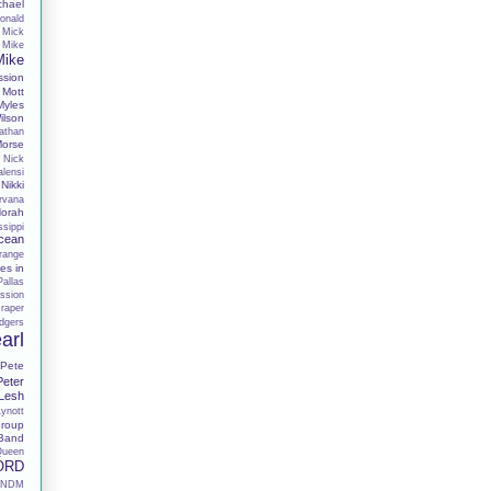
chael
onald
Mick
Mike
Mike
ssion
Mott
Myles
lson
athan
Morse
Nick
alensi
Nikki
rvana
orah
sippi
cean
range
es in
Pallas
ssion
raper
dgers
arl
Pete
Peter
 Lesh
Lynott
roup
 Band
Queen
ORD
RNDM