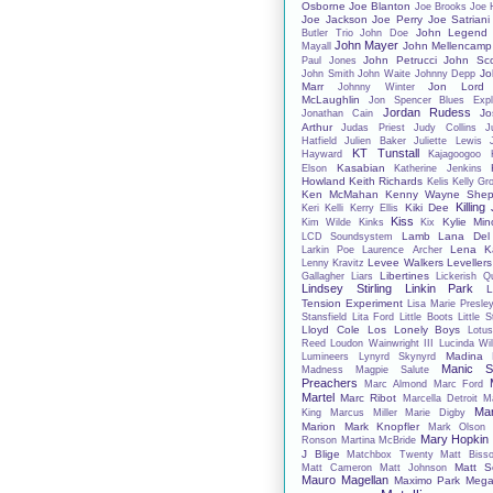
Osborne
Joe Blanton
Joe Brooks
Joe 
Joe Jackson
Joe Perry
Joe Satriani
John Legend
Butler Trio
John Doe
John Mayer
John Mellencamp
Mayall
John Petrucci
John Sco
Paul Jones
Jo
John Smith
John Waite
Johnny Depp
Marr
Jon Lord
Johnny Winter
McLaughlin
Jon Spencer Blues Expl
Jordan Rudess
Jo
Jonathan Cain
Arthur
Judas Priest
Judy Collins
J
Hatfield
Julien Baker
Juliette Lewis
KT Tunstall
Hayward
Kajagoogoo
Kasabian
Elson
Katherine Jenkins
Howland
Keith Richards
Kelis
Kelly Gr
Ken McMahan
Kenny Wayne Shep
Killing
Kiki Dee
Keri Kelli
Kerry Ellis
Kiss
Kylie Mi
Kim Wilde
Kinks
Kix
Lamb
Lana Del
LCD Soundsystem
Lena Ka
Larkin Poe
Laurence Archer
Levee Walkers
Levellers
Lenny Kravitz
Libertines
Gallagher
Liars
Lickerish Q
Lindsey Stirling
Linkin Park
L
Tension Experiment
Lisa Marie Presle
Stansfield
Lita Ford
Little Boots
Little 
Lloyd Cole
Los Lonely Boys
Lotu
Reed
Loudon Wainwright III
Lucinda Wil
Madina 
Lumineers
Lynyrd Skynyrd
Manic St
Madness
Magpie Salute
Preachers
Marc Almond
Marc Ford
Martel
Marc Ribot
Marcella Detroit
M
Mar
King
Marcus Miller
Marie Digby
Marion
Mark Knopfler
Mark Olson
Mary Hopkin
Ronson
Martina McBride
J Blige
Matchbox Twenty
Matt Bisso
Matt S
Matt Cameron
Matt Johnson
Mauro Magellan
Maximo Park
Mega