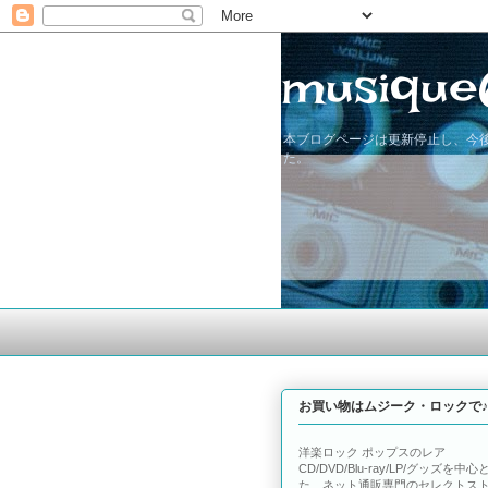
musique
本ブログページは更新停止し、今後
た。
お買い物はムジーク・ロックで♪
洋楽ロック ポップスのレア
CD/DVD/Blu-ray/LP/グッズを中心
た、ネット通販専門のセレクトス