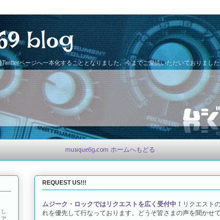
69 blog
Twitterページへ一本化することとなりました。今までご愛読いただいておりまし
musique69.com ホームへもどる
REQUEST US!!!
ムジーク・ロックではリクエストを広く受付中！
リクエスト
とし
れを優先して行なっております。どうぞ皆さまの声を聞かせて
トア