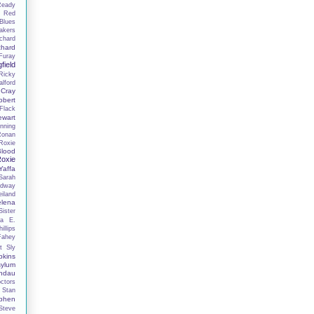
Ready
n
Red
Blues
akers
chard
chard
Furay
field
Ricky
lford
 Cray
obert
Flack
ewart
nning
Ronan
Roxie
lood
oxie
affa
Sarah
adway
iland
elena
ister
la E.
illips
Fahey
t
Sly
kins
ylum
ndau
ctors
Stan
phen
Steve