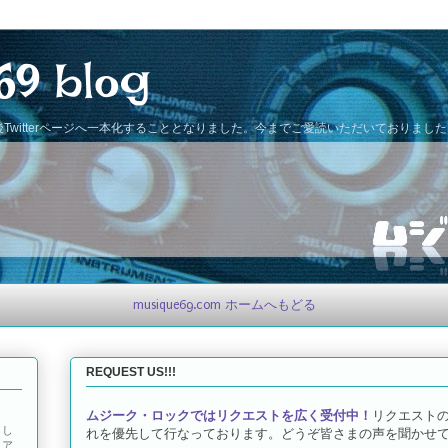
69 blog
Twitterページへ一本化することとなりました。今までご愛読いただいておりまし
musique69.com ホームへもどる
REQUEST US!!!
ムジーク・ロックではリクエストを広く受付中！
リクエスト
とし
れを優先して行なっております。どうぞ皆さまの声を聞かせて
トア