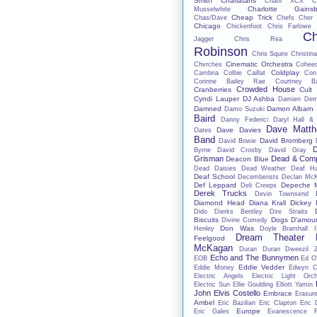
Smith
Charlatans
Charli XCX
C
Charlotte Gainsb
Musselwhite
Cheap Trick
Chas/Dave
Chefs
Cher 
Chicago
Chickenfoot
Chris Farlowe
Ch
Jagger
Chris Rea
Robinson
Chris Squire
Christina
Cinematic Orchestra
Chvrches
Cohee
Coldplay
Cambria
Colbie Caillat
Con
Corinne Bailey Rae
Courtney Ba
Crowded House
Cranberries
Cult
Cyndi Lauper
DJ Ashba
Damien De
Damned
Damon Albarn
Damo Suzuki
Baird
Danny Federici
Daryl Hall &
Dave Matt
Dave Davies
Oates
Band
David Bromberg
David Bowie
D
Byrne
David Crosby
David Gray
Grisman
Dead & Com
Deacon Blue
Dead Daisies
Dead Weather
Deaf H
Deaf School
Decemberists
Declan Mc
Def Leppard
Depeche 
Deli Creeps
Derek Trucks
Devin Townsend
Diamond Head
Diana Krall
Dickey 
Dido
Dierks Bentley
Dire Straits
Biscuits
Dogs D'amou
Divine Comedy
Don Was
Henley
Doyle Bramhall I
Dream Theater
Feelgood
McKagan
Duran Duran
Dweezil 
Echo and The Bunnymen
EOB
Ed O'
Eddie Vedder
Eddie Money
Edwyn Co
Electric Angels
Electric Light Orch
Electric Sun
Ellie Goulding
Elliott Yamin
John
Elvis Costello
Embrace
Erasur
Ambel
Eric Bazilian
Eric Clapton
Eric 
Europe
Eric Gales
Evanescence