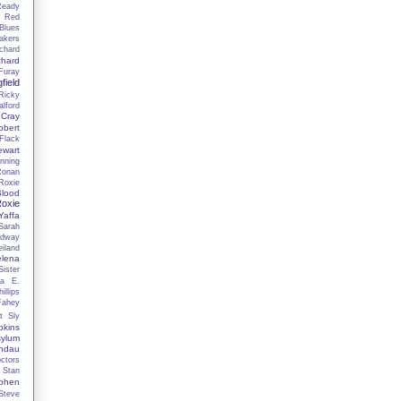
Ready
n
Red
Blues
akers
chard
chard
Furay
field
Ricky
lford
 Cray
obert
Flack
ewart
nning
Ronan
Roxie
lood
oxie
affa
Sarah
adway
iland
elena
ister
la E.
illips
Fahey
t
Sly
kins
ylum
ndau
ctors
Stan
phen
Steve