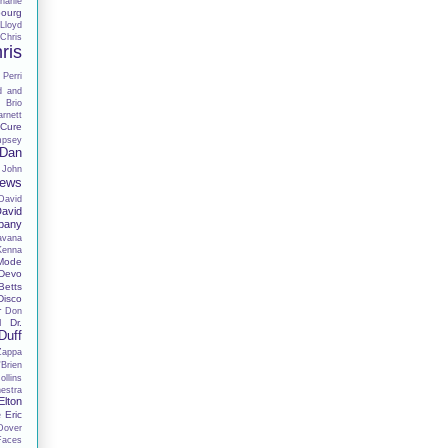
harlie
ourg
Lloyd
Chris
ris
 Perri
d and
 Brio
rnett
Cure
mpsey
Dan
 John
hews
David
avid
pany
avana
Kenna
Mode
Devo
Betts
Disco
r
Don
Dr.
I
Duff
Zappa
Brien
llins
estra
Elton
Eric
e
Dover
Faces