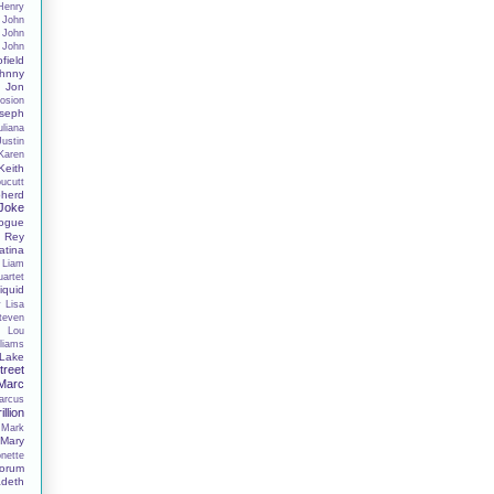
Henry
John
John
John
field
hnny
Jon
osion
seph
uliana
Justin
Karen
Keith
oucutt
herd
 Joke
nogue
 Rey
tina
Liam
uartet
iquid
y
Lisa
Steven
s
Lou
liams
Lake
reet
Marc
arcus
illion
Mark
Mary
nette
orum
deth