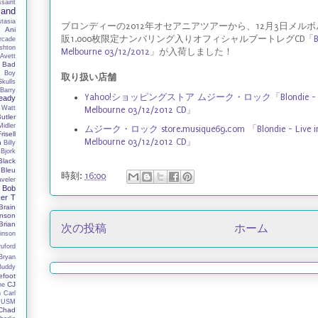
ssaint
Band
tasia
ブロンディーの2012年オセアニアツアーから、12月3日メル
y
Ani
販1,000枚限定ナンバリング入りオフィシャルブートレグCD「
B
rcade
shton
Melbourne 03/12/2012
」が入荷しました！
Avett
Bad
 Boy
取り扱い店舗
Skulls
Barry
Yahoo!ショッピングストア ムジーク・ロック「Blondie - Live in
eady
 Watt
Melbourne 03/12/2012 CD」
utler
Midler
ムジーク・ロック store.musique69.com 「Blondie - Live in A
Frisell
Melbourne 03/12/2012 CD」
h
Billy
Bjork
Black
Bleu
時刻:
16:00
aveler
Bob
er T
Brain
nson
Brian
次の投稿
ホーム
inson
ruford
Bryan
Buddy
efoot
CJ
ne
n
Carl
 USM
Chad