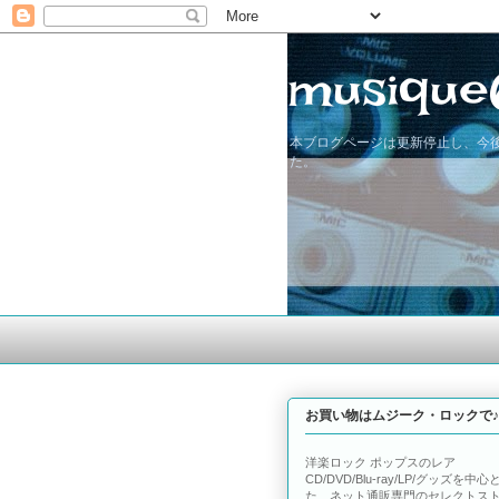
musique
本ブログページは更新停止し、今後
た。
お買い物はムジーク・ロックで♪
洋楽ロック ポップスのレア
CD/DVD/Blu-ray/LP/グッズを中心
た、ネット通販専門のセレクトス