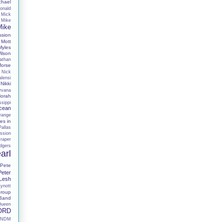
chael
onald
Mick
Mike
Mike
ssion
Mott
Myles
lson
athan
Morse
Nick
alensi
Nikki
rvana
orah
sippi
cean
range
es in
Pallas
ssion
raper
dgers
arl
Pete
Peter
 Lesh
Lynott
roup
 Band
Queen
ORD
RNDM