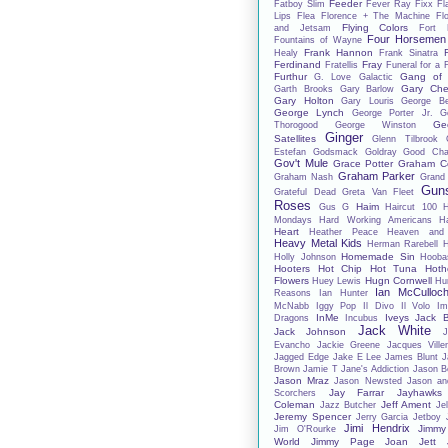
Feeder
Fatboy Slim
Fever Ray
Fixx
Fl
Lips
Flea
Florence + The Machine
Fl
Flying Colors
and Jetsam
Fort 
Four Horsemen
Fountains of Wayne
Frank Hannon
Healy
Frank Sinatra
Ferdinand
Fray
Fratellis
Funeral for a 
Furthur
Gang of 
G. Love
Galactic
Gary Che
Garth Brooks
Gary Barlow
Gary Holton
Gary Louris
George B
George Lynch
George Porter Jr.
G
Ge
Thorogood
George Winston
Ginger
Satellites
Glenn Tilbrook
Estefan
Godsmack
Goldray
Good Char
Gov't Mule
Grace Potter
Graham C
Graham Parker
Graham Nash
Grand
Gun
Grateful Dead
Greta Van Fleet
Roses
Haim
Gus G
Haircut 100
Mondays
Hard Working Americans
Ha
Heart
Heather Peace
Heaven and
Heavy Metal Kids
Herman Rarebell
H
Homemade Sin
Holly Johnson
Hooba
Hooters
Hot Chip
Hot Tuna
Hoth
Flowers
Hugn Cornwell
Huey Lewis
Hu
Ian McCulloc
Reasons
Ian Hunter
McNabb
Iggy Pop
Il Divo
Il Volo
Im
InMe
Iveys
Jack 
Dragons
Incubus
Jack White
Jack Johnson
J
Evancho
Jackie Greene
Jacques Ville
Jagged Edge
Jake E Lee
James Blunt
J
Brown
Jamie T
Jane's Addiction
Jason B
Jason Mraz
Jason Newsted
Jason an
Jay Farrar
Jayhawks
Scorchers
Coleman
Jeff Ament
Jazz Butcher
Jel
Jeremy Spencer
Jerry Garcia
Jetboy
Jimi Hendrix
Jimmy
Jim O'Rourke
World
Jimmy Page
Joan Jett