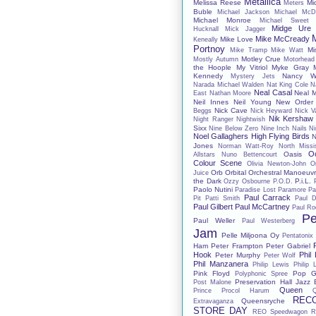
Metallica
Melissa Reese
Mi
Meters
Buble
Michael Jackson
Michael McD
Michael Monroe
Michael Sweet
Midge Ure
Hucknall
Mick Jagger
Mike McCready
Mike Love
Keneally
Portnoy
Mi
Mike Tramp
Mike Watt
Motley Crue
Mostly Autumn
Motorhead
the Hoople
My Vitriol
Myke Gray
Kennedy
Nancy Wi
Mystery Jets
Narada Michael Walden
Nat King Cole
N
Neal Casal
Neal 
East
Nathan Moore
Neil Innes
Neil Young
New Order
Nick Cave
Beggs
Nick Heyward
Nick V
Nik Kershaw
Night Ranger
Nightwish
Sixx
Nine Below Zero
Nine Inch Nails
Ni
Noel Gallaghers High Flying Birds
N
Jones
Norman Watt-Roy
North Missis
O
Oasis
Allstars
Nuno Bettencourt
Colour Scene
Olivia Newton-John
O
Orb
Orbital
Orchestral Manoeuvr
Juice
the Dark
P.i.L.
Ozzy Osbourne
P.O.D.
Paolo Nutini
Paradise Lost
Paramore
Pa
Paul Carrack
Pit
Patti Smith
Paul D
Paul Gilbert
Paul McCartney
Paul Ro
Pe
Paul Weller
Paul Westerberg
Jam
Pelle Miljoona Oy
Pentatonix
Ham
Peter Frampton
Peter Gabriel
Hook
Phil
Peter Murphy
Peter Wolf
Phil Manzanera
Philip Lewis
Philip 
Pink Floyd
Pop G
Polyphonic Spree
Preservation Hall Jazz
Post Malone
Queen
Prince
Procol Harum
REC
Queensryche
Extravaganza
STORE DAY
REO Speedwagon