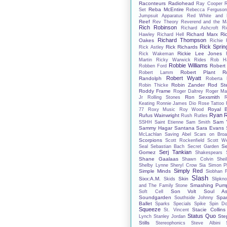
Raconteurs
Radiohead
Ray Cooper
Reba McEntire
Set
Rebecca Ferguso
Jumpsuit Apparatus
Red White and 
Reef
Rev Theory
Reverend and the M
Rich Robinson
Richard Ashcroft
Ri
Richard Marx
Ri
Hawley
Richard Hell
Richard Thompson
Oakes
Richie 
Rick Spring
Rick Richards
Rick Astley
Rickie Lee Jones
Rick Wakeman
Martin
Ricky Warwick
Rides
Rob Ha
Robbie Williams
Robert
Robben Ford
Robert Plant
R
Robert Lamm
Robert Wyatt
Randolph
Roberta 
Robin Zander
Rod St
Robin Thicke
Roddy Frame
Roger Daltrey
Roger Ma
Ron Sexsmith
Jr
Rolling Stones
Keating
Ronnie James Dio
Rose Tattoo
Royal B
77
Roxy Music
Roy Wood
Ryan R
Rufus Wainwright
Rush
Rutles
Sam Y
SSHH
Saint Etienne
Sam Smith
Sammy Hagar
Santana
Sara Evans
McLachlan
Saving Abel
Scars on Bro
Scorpions
Scott Rockenfield
Scott We
S
Seal
Sebastian Bach
Secret Garden
Serj Tankian
Gomez
Shakespears S
Shane Gaalaas
Shawn Colvin
Shei
Shelby Lynne
Sheryl Crow
Sia
Simon Ph
Simply Red
Simple Minds
Siobhan 
Slash
Sixx:A.M.
Skin
Skids
Slipkno
Smashing Pump
and The Family Stone
Son Volt
Soul As
Soft Cell
Soundgarden
Spa
Southside Johnny
Ballet
Sparks
Specials
Spike
Spin Do
Squeeze
Stacie Collins
St. Vincent
Status Quo
Ste
Lynch
Stanley Jordan
Stills
Stereophonics
Steve Albini