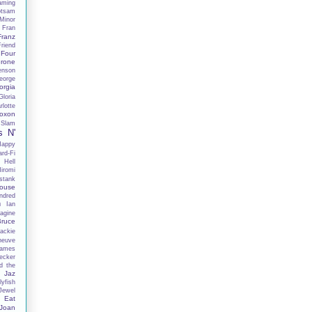
aming
otsam
Minor
Fran
Franz
Friend
Four
rone
enson
eorge
orgia
Gloria
lotte
oxon
 Slam
s N'
Happy
rd-Fi
 Hell
iromi
stank
ouse
ndred
h
Ian
agine
Bruce
ackie
neuve
ames
ecker
d the
Jaz
lyfish
Jewel
 Eat
Joan