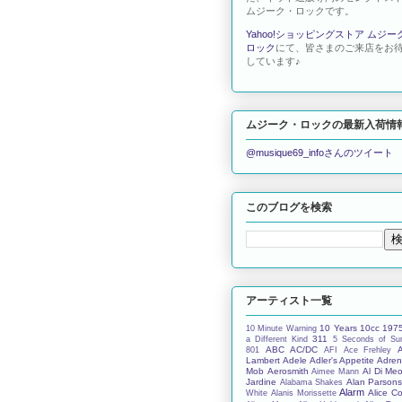
ムジーク・ロックです。
Yahoo!ショッピングストア ムジー
ロック
にて、皆さまのご来店をお
しています♪
ムジーク・ロックの最新入荷情
@musique69_infoさんのツイート
このブログを検索
アーティスト一覧
10 Years
10cc
197
10 Minute Warning
311
a Different Kind
5 Seconds of S
ABC
AC/DC
801
AFI
Ace Frehley
Lambert
Adele
Adler's Appetite
Adren
Mob
Aerosmith
Al Di Meo
Aimee Mann
Jardine
Alan Parson
Alabama Shakes
Alarm
Alice C
White
Alanis Morissette