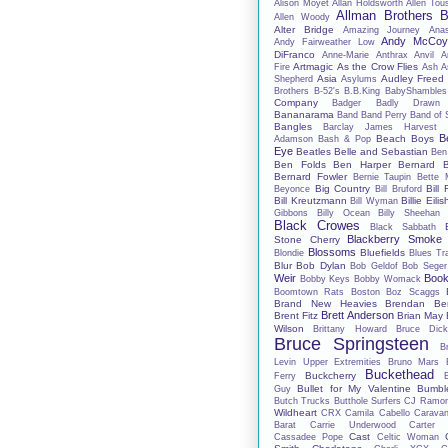
Alison Moyet
Allan Holdsworth
Allen Tou
Allman Brothers 
Allen Woody
Alter Bridge
Amazing Journey
Anas
Andy McCo
Andy Fairweather Low
DiFranco
Anne-Marie
Anthrax
Anvil
A
Artmagic
As the Crow Flies
Fire
Ash
A
Asia
Audley Freed
Shepherd
Asylums
Brothers
B-52's
B.B.King
BabyShambles
Company
Badger
Badly Drawn
Bananarama
Band
Band Perry
Band of 
Bangles
Barclay James Harvest
B
Beach Boys
Adamson
Bash & Pop
Eye
Beatles
Belle and Sebastian
Ben
Ben Folds
Ben Harper
Bernard B
Bernard Fowler
Bernie Taupin
Bette 
Big Country
Bill 
Beyonce
Bill Bruford
Bill Kreutzmann
Billie Eilis
Bill Wyman
Gibbons
Billy Ocean
Billy Sheehan
Black Crowes
Black Sabbath
Blackberry Smoke
Stone Cherry
Blossoms
Bluefields
Blondie
Blues Tr
Blur
Bob Dylan
Bob Geldof
Bob Seger
Weir
Book
Bobby Keys
Bobby Womack
Boomtown Rats
Boston
Boz Scaggs
Brand New Heavies
Brendan Be
Brett Anderson
Brent Fitz
Brian May
Wilson
Brittany Howard
Bruce Dick
Bruce Springsteen
B
Levin Upper Extremities
Bruno Mars
Buckethead
Buckcherry
Ferry
Bullet for My Valentine
Bumbl
Guy
Butch Trucks
Butthole Surfers
CJ Ramo
Wildheart
CRX
Camila Cabello
Carava
Barat
Carrie Underwood
Carter
Cast
Cassadee Pope
Celtic Woman