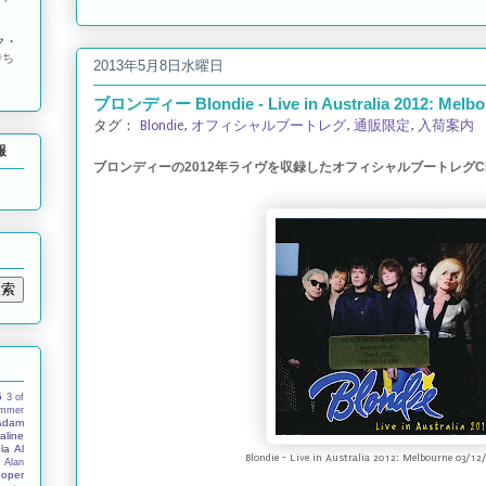
ク・
待ち
2013年5月8日水曜日
ブロンディー Blondie - Live in Australia 2012: Melbo
タグ：
Blondie
,
オフィシャルブートレグ
,
通販限定
,
入荷案内
報
ブロンディーの2012年ライヴを収録したオフィシャルブートレグC
5
3 of
ummer
Adam
aline
la
Al
Blondie - Live in Australia 2012: Melbourne 03/12
s
Alan
ooper