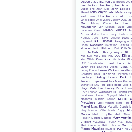
Osborne
Joe Blanton
Joe Brooks
Joe 
Joe Jackson
Joe Perry
Joe Satriani
John Legend
Butler Trio
John Doe
John Mayer
John Mellencamp
Mayall
John Petrucci
John Sco
Paul Jones
Jo
John Smith
John Waite
Johnny Depp
Marr
Jon Lord
Johnny Winter
McLaughlin
Jon Spencer Blues Expl
Jordan Rudess
Jo
Jonathan Cain
Arthur
Judas Priest
Judy Collins
J
Hatfield
Julien Baker
Juliette Lewis
KT Tunstall
Hayward
Kajagoogoo
Kasabian
Elson
Katherine Jenkins
Howland
Keith Richards
Kelis
Kelly Gr
Ken McMahan
Kenny Wayne Shep
Killing
Kiki Dee
Keri Kelli
Kerry Ellis
Kiss
Kylie Mi
Kim Wilde
Kinks
Kix
Lamb
Lana Del
LCD Soundsystem
Lena Ka
Larkin Poe
Laurence Archer
Levee Walkers
Levellers
Lenny Kravitz
Libertines
Gallagher
Liars
Lickerish Q
Lindsey Stirling
Linkin Park
L
Tension Experiment
Lisa Marie Presle
Stansfield
Lita Ford
Little Boots
Little 
Lloyd Cole
Los Lonely Boys
Lotu
Reed
Loudon Wainwright III
Lucinda Wil
Madina 
Lumineers
Lynyrd Skynyrd
Manic St
Madness
Magpie Salute
Preachers
Marc Almond
Marc Ford
Martel
Marc Ribot
Marcella Detroit
M
Mar
King
Marcus Miller
Marie Digby
Marion
Mark Knopfler
Mark Olson
Mary Hopkin
Ronson
Martina McBride
J Blige
Matchbox Twenty
Matt Bisso
Matt S
Matt Cameron
Matt Johnson
Mauro Magellan
Maximo Park
Mega