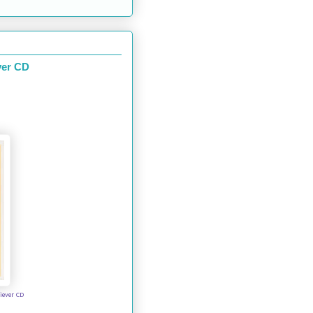
er CD
ever CD