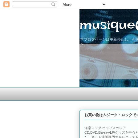
musique
本ブログページは更新停止し、今後
た。
お買い物はムジーク・ロックで♪
洋楽ロック ポップスのレア
CD/DVD/Blu-ray/LP/グッズを中心
た、ネット通販専門のセレクトス