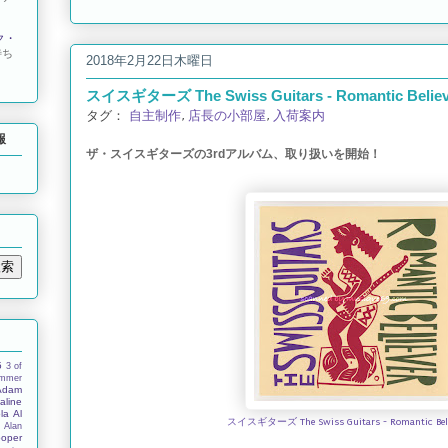
ク・
待ち
2018年2月22日木曜日
スイスギターズ The Swiss Guitars - Romantic Believ
タグ：
自主制作
,
店長の小部屋
,
入荷案内
報
ザ・スイスギターズの3rdアルバム、取り扱いを開始！
5
3 of
ummer
Adam
aline
la
Al
スイスギターズ The Swiss Guitars - Romantic Beli
s
Alan
ooper