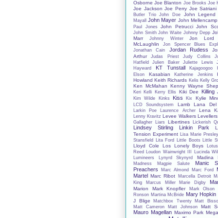
Osborne
Joe Blanton
Joe Brooks
Joe 
Joe Jackson
Joe Perry
Joe Satriani
John Legend
Butler Trio
John Doe
John Mayer
John Mellencamp
Mayall
John Petrucci
John Sco
Paul Jones
Jo
John Smith
John Waite
Johnny Depp
Marr
Jon Lord
Johnny Winter
McLaughlin
Jon Spencer Blues Expl
Jordan Rudess
Jo
Jonathan Cain
Arthur
Judas Priest
Judy Collins
J
Hatfield
Julien Baker
Juliette Lewis
KT Tunstall
Hayward
Kajagoogoo
Kasabian
Elson
Katherine Jenkins
Howland
Keith Richards
Kelis
Kelly Gr
Ken McMahan
Kenny Wayne Shep
Killing
Kiki Dee
Keri Kelli
Kerry Ellis
Kiss
Kylie Mi
Kim Wilde
Kinks
Kix
Lamb
Lana Del
LCD Soundsystem
Lena Ka
Larkin Poe
Laurence Archer
Levee Walkers
Levellers
Lenny Kravitz
Libertines
Gallagher
Liars
Lickerish Q
Lindsey Stirling
Linkin Park
L
Tension Experiment
Lisa Marie Presle
Stansfield
Lita Ford
Little Boots
Little 
Lloyd Cole
Los Lonely Boys
Lotu
Reed
Loudon Wainwright III
Lucinda Wil
Madina 
Lumineers
Lynyrd Skynyrd
Manic St
Madness
Magpie Salute
Preachers
Marc Almond
Marc Ford
Martel
Marc Ribot
Marcella Detroit
M
Mar
King
Marcus Miller
Marie Digby
Marion
Mark Knopfler
Mark Olson
Mary Hopkin
Ronson
Martina McBride
J Blige
Matchbox Twenty
Matt Bisso
Matt S
Matt Cameron
Matt Johnson
Mauro Magellan
Maximo Park
Mega