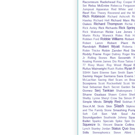
Raconteurs
Radiohead
Ray Cooper
Reba McEntire
Set
Rebecca Ferguso
Jumpsuit Apparatus
Red White and 
Reef
Rev Theory
Reverend and the M
Rich Robinson
Richard Ashcroft
Ri
Richard Marx
Ri
Hawley
Richard Hell
Richard Thompson
Oakes
Richie 
Rick Spring
Rick Richards
Rick Astley
Rickie Lee Jones
Rick Wakeman
Martin
Ricky Warwick
Rides
Rob Ha
Robbie Williams
Robert
Robben Ford
Robert Plant
R
Robert Lamm
Robert Wyatt
Randolph
Roberta 
Robin Zander
Rod St
Robin Thicke
Roddy Frame
Roger Daltrey
Roger Ma
Ron Sexsmith
Jr
Rolling Stones
Keating
Ronnie James Dio
Rose Tattoo
Royal B
77
Roxy Music
Roy Wood
Ryan R
Rufus Wainwright
Rush
Rutles
Sam Y
SSHH
Saint Etienne
Sam Smith
Sammy Hagar
Santana
Sara Evans
McLachlan
Saving Abel
Scars on Bro
Scorpions
Scott Rockenfield
Scott We
S
Seal
Sebastian Bach
Secret Garden
Serj Tankian
Gomez
Shakespears S
Shane Gaalaas
Shawn Colvin
Shei
Shelby Lynne
Sheryl Crow
Sia
Simon Ph
Simply Red
Simple Minds
Siobhan 
Slash
Sixx:A.M.
Skin
Skids
Slipkno
Smashing Pump
and The Family Stone
Son Volt
Soul As
Soft Cell
Soundgarden
Spa
Southside Johnny
Ballet
Sparks
Specials
Spike
Spin Do
Squeeze
Stacie Collins
St. Vincent
Status Quo
Ste
Lynch
Stanley Jordan
Stills
Stereophonics
Steve Albini