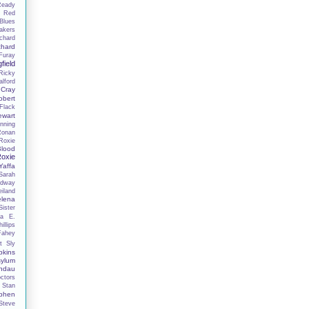
Ready
n
Red
Blues
akers
chard
chard
Furay
field
Ricky
lford
 Cray
obert
Flack
ewart
nning
Ronan
Roxie
lood
oxie
affa
Sarah
adway
iland
elena
ister
la E.
illips
Fahey
t
Sly
kins
ylum
ndau
ctors
Stan
phen
Steve