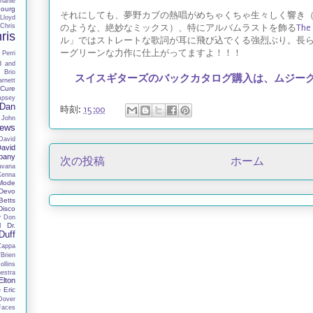
harlie
ourg
それにしても、夢野カブの熱唱がめちゃくちゃ生々しく響き
Lloyd
Chris
のような、絶妙なミックス）、特にアルバムラストを飾る
The
ris
ル」ではストレートな歌詞が耳に飛び込でくる強烈ぶり。長
ーグリーンな力作に仕上がってますよ！！！
 Perri
d and
 Brio
スイスギターズのバックカタログ購入は、ムジー
rnett
Cure
mpsey
Dan
時刻:
15:00
 John
hews
David
avid
pany
次の投稿
ホーム
avana
Kenna
Mode
Devo
Betts
Disco
r
Don
Dr.
I
Duff
Zappa
Brien
llins
estra
Elton
Eric
e
Dover
Faces