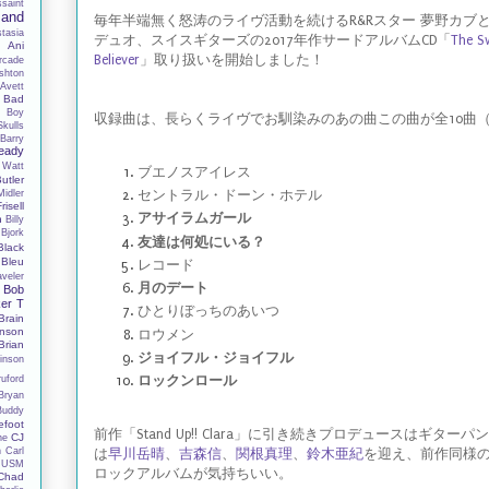
ssaint
Band
毎年半端無く怒涛のライヴ活動を続けるR&Rスター 夢野カブ
tasia
デュオ、スイスギターズの2017年作サードアルバムCD「
The S
y
Ani
Believer
」取り扱いを開始しました！
rcade
shton
Avett
Bad
 Boy
収録曲は、長らくライヴでお馴染みのあの曲この曲が全10曲
Skulls
Barry
eady
 Watt
ブエノスアイレス
utler
Midler
セントラル・ドーン・ホテル
Frisell
アサイラムガール
h
Billy
Bjork
友達は何処にいる？
Black
Bleu
レコード
aveler
月のデート
Bob
er T
ひとりぼっちのあいつ
Brain
nson
ロウメン
Brian
ジョイフル・ジョイフル
inson
ruford
ロックンロール
Bryan
Buddy
efoot
前作「Stand Up!! Clara」に引き続きプロデュースはギターパ
CJ
ne
n
Carl
は
早川岳晴
、
吉森信
、
関根真理
、
鈴木亜紀
を迎え、前作同様
 USM
ロックアルバムが気持ちいい。
Chad