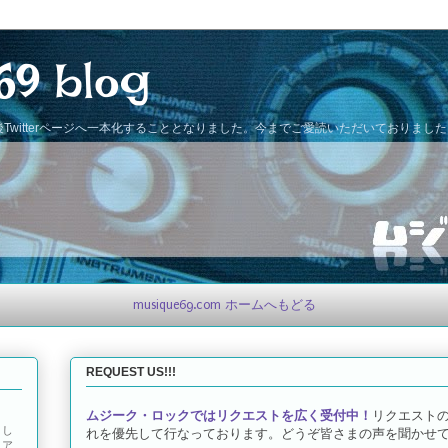
69 blog
Twitterページへ一本化することとなりました。今までご愛読いただいておりまし
musique69.com ホームへもどる
REQUEST US!!!
ムジーク・ロックではリクエストを広く受付中！
リクエスト
とし
れを優先して行なっております。どうぞ皆さまの声を聞かせて
トア