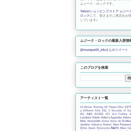
ムジーク・ロックです。
Yahoo!ショッピングストア ムジー
ロック
にて、皆さまのご来店をお
しています♪
ムジーク・ロックの最新入荷情
@musique69_infoさんのツイート
このブログを検索
アーティスト一覧
10 Years
10cc
197
10 Minute Warning
311
a Different Kind
5 Seconds of S
ABC
AC/DC
801
AFI
Ace Frehley
Lambert
Adele
Adler's Appetite
Adren
Mob
Aerosmith
Al Di Meo
Aimee Mann
Jardine
Alan Parson
Alabama Shakes
Alarm
Alice C
White
Alanis Morissette