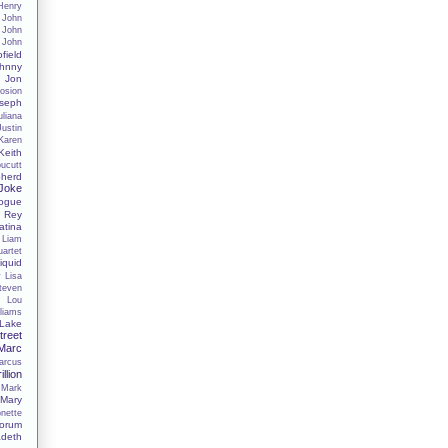
Henry
John
John
John
field
hnny
Jon
osion
seph
uliana
Justin
Karen
Keith
oucutt
herd
 Joke
nogue
 Rey
tina
Liam
uartet
iquid
y
Lisa
Steven
s
Lou
liams
Lake
reet
Marc
arcus
illion
Mark
Mary
nette
orum
deth