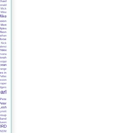
chael
onald
Mick
Mike
Mike
ssion
Mott
Myles
lson
athan
Morse
Nick
alensi
Nikki
rvana
orah
sippi
cean
range
es in
Pallas
ssion
raper
dgers
arl
Pete
Peter
 Lesh
Lynott
roup
 Band
Queen
ORD
RNDM