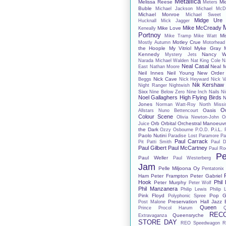
Metallica
Melissa Reese
Mi
Meters
Buble
Michael Jackson
Michael McD
Michael Monroe
Michael Sweet
Midge Ure
Hucknall
Mick Jagger
Mike McCready
Mike Love
Keneally
Portnoy
Mi
Mike Tramp
Mike Watt
Motley Crue
Mostly Autumn
Motorhead
the Hoople
My Vitriol
Myke Gray
Kennedy
Nancy Wi
Mystery Jets
Narada Michael Walden
Nat King Cole
N
Neal Casal
Neal 
East
Nathan Moore
Neil Innes
Neil Young
New Order
Nick Cave
Beggs
Nick Heyward
Nick V
Nik Kershaw
Night Ranger
Nightwish
Sixx
Nine Below Zero
Nine Inch Nails
Ni
Noel Gallaghers High Flying Birds
N
Jones
Norman Watt-Roy
North Missis
O
Oasis
Allstars
Nuno Bettencourt
Colour Scene
Olivia Newton-John
O
Orb
Orbital
Orchestral Manoeuvr
Juice
the Dark
P.i.L.
Ozzy Osbourne
P.O.D.
Paolo Nutini
Paradise Lost
Paramore
Pa
Paul Carrack
Pit
Patti Smith
Paul D
Paul Gilbert
Paul McCartney
Paul Ro
Pe
Paul Weller
Paul Westerberg
Jam
Pelle Miljoona Oy
Pentatonix
Ham
Peter Frampton
Peter Gabriel
Hook
Phil
Peter Murphy
Peter Wolf
Phil Manzanera
Philip Lewis
Philip 
Pink Floyd
Pop G
Polyphonic Spree
Preservation Hall Jazz
Post Malone
Queen
Prince
Procol Harum
REC
Queensryche
Extravaganza
STORE DAY
REO Speedwagon