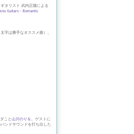
とギタリスト 武内正陽による
wiss Guitars - Romantic
（太字は勝手なオススメ曲）。
ンダこと
山川のりを
。ゲストに
のバンドサウンドを打ち出した