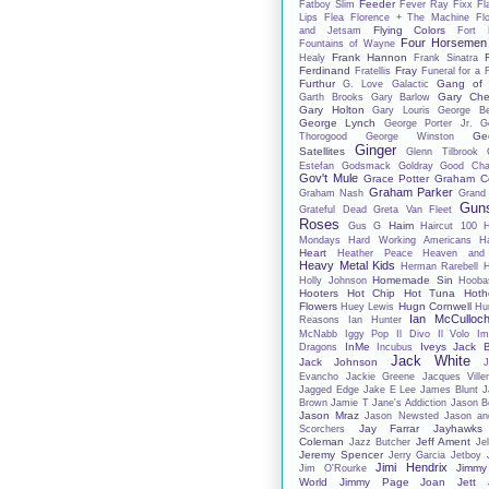
Feeder
Fatboy Slim
Fever Ray
Fixx
Fl
Lips
Flea
Florence + The Machine
Fl
Flying Colors
and Jetsam
Fort 
Four Horsemen
Fountains of Wayne
Frank Hannon
Healy
Frank Sinatra
Ferdinand
Fray
Fratellis
Funeral for a 
Furthur
Gang of 
G. Love
Galactic
Gary Che
Garth Brooks
Gary Barlow
Gary Holton
Gary Louris
George B
George Lynch
George Porter Jr.
G
Ge
Thorogood
George Winston
Ginger
Satellites
Glenn Tilbrook
Estefan
Godsmack
Goldray
Good Char
Gov't Mule
Grace Potter
Graham C
Graham Parker
Graham Nash
Grand
Gun
Grateful Dead
Greta Van Fleet
Roses
Haim
Gus G
Haircut 100
Mondays
Hard Working Americans
Ha
Heart
Heather Peace
Heaven and
Heavy Metal Kids
Herman Rarebell
H
Homemade Sin
Holly Johnson
Hooba
Hooters
Hot Chip
Hot Tuna
Hoth
Flowers
Hugn Cornwell
Huey Lewis
Hu
Ian McCulloc
Reasons
Ian Hunter
McNabb
Iggy Pop
Il Divo
Il Volo
Im
InMe
Iveys
Jack 
Dragons
Incubus
Jack White
Jack Johnson
J
Evancho
Jackie Greene
Jacques Ville
Jagged Edge
Jake E Lee
James Blunt
J
Brown
Jamie T
Jane's Addiction
Jason B
Jason Mraz
Jason Newsted
Jason an
Jay Farrar
Jayhawks
Scorchers
Coleman
Jeff Ament
Jazz Butcher
Jel
Jeremy Spencer
Jerry Garcia
Jetboy
Jimi Hendrix
Jimmy
Jim O'Rourke
World
Jimmy Page
Joan Jett