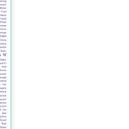
aming
otsam
Minor
Fran
Franz
Friend
Four
rone
enson
eorge
orgia
Gloria
lotte
oxon
 Slam
s N'
Happy
rd-Fi
 Hell
iromi
stank
ouse
ndred
h
Ian
agine
Bruce
ackie
neuve
ames
ecker
d the
Jaz
lyfish
Jewel
 Eat
Joan