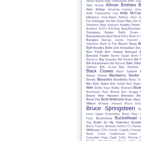
Alison Moyet
Allan Holdsworth
Allen Tou
Allman Brothers 
Allen Woody
Alter Bridge
Amazing Journey
Anas
Andy McCo
Andy Fairweather Low
DiFranco
Anne-Marie
Anthrax
Anvil
A
Artmagic
As the Crow Flies
Fire
Ash
A
Asia
Audley Freed
Shepherd
Asylums
Brothers
B-52's
B.B.King
BabyShambles
Company
Badger
Badly Drawn
Bananarama
Band
Band Perry
Band of 
Bangles
Barclay James Harvest
B
Beach Boys
Adamson
Bash & Pop
Eye
Beatles
Belle and Sebastian
Ben
Ben Folds
Ben Harper
Bernard B
Bernard Fowler
Bernie Taupin
Bette 
Big Country
Bill 
Beyonce
Bill Bruford
Bill Kreutzmann
Billie Eilis
Bill Wyman
Gibbons
Billy Ocean
Billy Sheehan
Black Crowes
Black Sabbath
Blackberry Smoke
Stone Cherry
Blossoms
Bluefields
Blondie
Blues Tr
Blur
Bob Dylan
Bob Geldof
Bob Seger
Weir
Book
Bobby Keys
Bobby Womack
Boomtown Rats
Boston
Boz Scaggs
Brand New Heavies
Brendan Be
Brett Anderson
Brent Fitz
Brian May
Wilson
Brittany Howard
Bruce Dick
Bruce Springsteen
B
Levin Upper Extremities
Bruno Mars
Buckethead
Buckcherry
Ferry
Bullet for My Valentine
Bumbl
Guy
Butch Trucks
Butthole Surfers
CJ Ramo
Wildheart
CRX
Camila Cabello
Carava
Barat
Carrie Underwood
Carter
Cast
Cassadee Pope
Celtic Woman