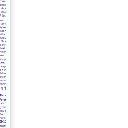
chael
onald
Mick
Mike
Mike
ssion
Mott
Myles
lson
athan
Morse
Nick
alensi
Nikki
rvana
orah
sippi
cean
range
es in
Pallas
ssion
raper
dgers
arl
Pete
Peter
 Lesh
Lynott
roup
 Band
Queen
ORD
RNDM