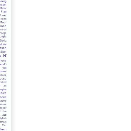
aming
otsam
Minor
Fran
Franz
Friend
Four
rone
enson
eorge
orgia
Gloria
lotte
oxon
 Slam
s N'
Happy
rd-Fi
 Hell
iromi
stank
ouse
ndred
h
Ian
agine
Bruce
ackie
neuve
ames
ecker
d the
Jaz
lyfish
Jewel
 Eat
Joan