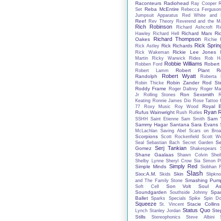
Raconteurs
Radiohead
Ray Cooper
Reba McEntire
Set
Rebecca Ferguso
Jumpsuit Apparatus
Red White and 
Reef
Rev Theory
Reverend and the M
Rich Robinson
Richard Ashcroft
Ri
Richard Marx
Ri
Hawley
Richard Hell
Richard Thompson
Oakes
Richie 
Rick Spring
Rick Richards
Rick Astley
Rickie Lee Jones
Rick Wakeman
Martin
Ricky Warwick
Rides
Rob Ha
Robbie Williams
Robert
Robben Ford
Robert Plant
R
Robert Lamm
Robert Wyatt
Randolph
Roberta 
Robin Zander
Rod St
Robin Thicke
Roddy Frame
Roger Daltrey
Roger Ma
Ron Sexsmith
Jr
Rolling Stones
Keating
Ronnie James Dio
Rose Tattoo
Royal B
77
Roxy Music
Roy Wood
Ryan R
Rufus Wainwright
Rush
Rutles
Sam Y
SSHH
Saint Etienne
Sam Smith
Sammy Hagar
Santana
Sara Evans
McLachlan
Saving Abel
Scars on Bro
Scorpions
Scott Rockenfield
Scott We
S
Seal
Sebastian Bach
Secret Garden
Serj Tankian
Gomez
Shakespears S
Shane Gaalaas
Shawn Colvin
Shei
Shelby Lynne
Sheryl Crow
Sia
Simon Ph
Simply Red
Simple Minds
Siobhan 
Slash
Sixx:A.M.
Skin
Skids
Slipkno
Smashing Pump
and The Family Stone
Son Volt
Soul As
Soft Cell
Soundgarden
Spa
Southside Johnny
Ballet
Sparks
Specials
Spike
Spin Do
Squeeze
Stacie Collins
St. Vincent
Status Quo
Ste
Lynch
Stanley Jordan
Stills
Stereophonics
Steve Albini