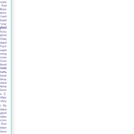
Ready
n
Red
Blues
akers
chard
chard
Furay
field
Ricky
lford
 Cray
obert
Flack
ewart
nning
Ronan
Roxie
lood
oxie
affa
Sarah
adway
iland
elena
ister
la E.
illips
Fahey
t
Sly
kins
ylum
ndau
ctors
Stan
phen
Steve