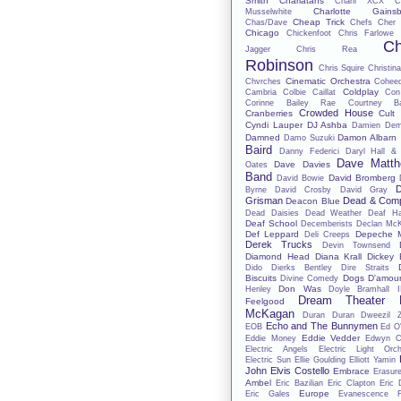
Smith
Charlatans
Charli XCX
C
Charlotte Gainsb
Musselwhite
Cheap Trick
Chas/Dave
Chefs
Cher 
Chicago
Chickenfoot
Chris Farlowe
Ch
Jagger
Chris Rea
Robinson
Chris Squire
Christina
Cinematic Orchestra
Chvrches
Cohee
Coldplay
Cambria
Colbie Caillat
Con
Corinne Bailey Rae
Courtney Ba
Crowded House
Cranberries
Cult
Cyndi Lauper
DJ Ashba
Damien De
Damned
Damon Albarn
Damo Suzuki
Baird
Danny Federici
Daryl Hall &
Dave Matt
Dave Davies
Oates
Band
David Bromberg
David Bowie
D
Byrne
David Crosby
David Gray
Grisman
Dead & Com
Deacon Blue
Dead Daisies
Dead Weather
Deaf H
Deaf School
Decemberists
Declan Mc
Def Leppard
Depeche 
Deli Creeps
Derek Trucks
Devin Townsend
Diamond Head
Diana Krall
Dickey 
Dido
Dierks Bentley
Dire Straits
Biscuits
Dogs D'amou
Divine Comedy
Don Was
Henley
Doyle Bramhall I
Dream Theater
Feelgood
McKagan
Duran Duran
Dweezil 
Echo and The Bunnymen
EOB
Ed O'
Eddie Vedder
Eddie Money
Edwyn Co
Electric Angels
Electric Light Orch
Electric Sun
Ellie Goulding
Elliott Yamin
John
Elvis Costello
Embrace
Erasur
Ambel
Eric Bazilian
Eric Clapton
Eric 
Europe
Eric Gales
Evanescence