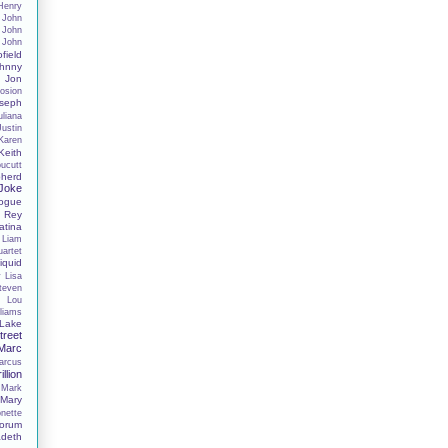
Henry
John
John
John
field
hnny
Jon
osion
seph
uliana
Justin
Karen
Keith
oucutt
herd
 Joke
nogue
 Rey
tina
Liam
uartet
iquid
y
Lisa
Steven
s
Lou
liams
Lake
reet
Marc
arcus
illion
Mark
Mary
nette
orum
deth