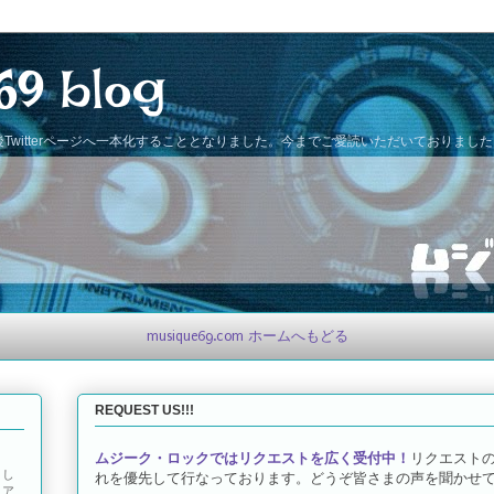
69 blog
Twitterページへ一本化することとなりました。今までご愛読いただいておりまし
musique69.com ホームへもどる
REQUEST US!!!
ムジーク・ロックではリクエストを広く受付中！
リクエスト
とし
れを優先して行なっております。どうぞ皆さまの声を聞かせて
トア