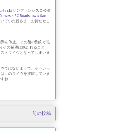
2月14日サンフランシスコ公演
Crowes - BC Roadshows: San
だいていた皆さま、お待たせし
活動を休止。その後の動向が注
よりその希望は絶たれること
ラストライヴとなってしまいま
イヴではないようで、そういっ
では」のライヴを披露していま
ですね！
前の投稿