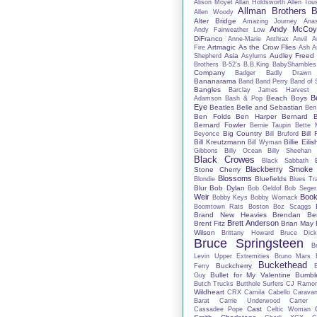
Alison Moyet
Allan Holdsworth
Allen Tou
Allman Brothers 
Allen Woody
Alter Bridge
Amazing Journey
Anas
Andy McCo
Andy Fairweather Low
DiFranco
Anne-Marie
Anthrax
Anvil
A
Artmagic
As the Crow Flies
Fire
Ash
A
Asia
Audley Freed
Shepherd
Asylums
Brothers
B-52's
B.B.King
BabyShambles
Company
Badger
Badly Drawn
Bananarama
Band
Band Perry
Band of 
Bangles
Barclay James Harvest
B
Beach Boys
Adamson
Bash & Pop
Eye
Beatles
Belle and Sebastian
Ben
Ben Folds
Ben Harper
Bernard B
Bernard Fowler
Bernie Taupin
Bette 
Big Country
Bill 
Beyonce
Bill Bruford
Bill Kreutzmann
Billie Eilis
Bill Wyman
Gibbons
Billy Ocean
Billy Sheehan
Black Crowes
Black Sabbath
Blackberry Smoke
Stone Cherry
Blossoms
Bluefields
Blondie
Blues Tr
Blur
Bob Dylan
Bob Geldof
Bob Seger
Weir
Book
Bobby Keys
Bobby Womack
Boomtown Rats
Boston
Boz Scaggs
Brand New Heavies
Brendan Be
Brett Anderson
Brent Fitz
Brian May
Wilson
Brittany Howard
Bruce Dick
Bruce Springsteen
B
Levin Upper Extremities
Bruno Mars
Buckethead
Buckcherry
Ferry
Bullet for My Valentine
Bumbl
Guy
Butch Trucks
Butthole Surfers
CJ Ramo
Wildheart
CRX
Camila Cabello
Carava
Barat
Carrie Underwood
Carter
Cast
Cassadee Pope
Celtic Woman