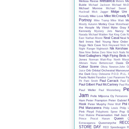
Metallica
Melissa Reese
Mi
Meters
Buble
Michael Jackson
Michael McD
Michael Monroe
Michael Sweet
Midge Ure
Hucknall
Mick Jagger
Mike McCready
Mike Love
Keneally
Portnoy
Mi
Mike Tramp
Mike Watt
Motley Crue
Mostly Autumn
Motorhead
the Hoople
My Vitriol
Myke Gray
Kennedy
Nancy Wi
Mystery Jets
Narada Michael Walden
Nat King Cole
N
Neal Casal
Neal 
East
Nathan Moore
Neil Innes
Neil Young
New Order
Nick Cave
Beggs
Nick Heyward
Nick V
Nik Kershaw
Night Ranger
Nightwish
Sixx
Nine Below Zero
Nine Inch Nails
Ni
Noel Gallaghers High Flying Birds
N
Jones
Norman Watt-Roy
North Missis
O
Oasis
Allstars
Nuno Bettencourt
Colour Scene
Olivia Newton-John
O
Orb
Orbital
Orchestral Manoeuvr
Juice
the Dark
P.i.L.
Ozzy Osbourne
P.O.D.
Paolo Nutini
Paradise Lost
Paramore
Pa
Paul Carrack
Pit
Patti Smith
Paul D
Paul Gilbert
Paul McCartney
Paul Ro
Pe
Paul Weller
Paul Westerberg
Jam
Pelle Miljoona Oy
Pentatonix
Ham
Peter Frampton
Peter Gabriel
Hook
Phil
Peter Murphy
Peter Wolf
Phil Manzanera
Philip Lewis
Philip 
Pink Floyd
Pop G
Polyphonic Spree
Preservation Hall Jazz
Post Malone
Queen
Prince
Procol Harum
REC
Queensryche
Extravaganza
STORE DAY
REO Speedwagon