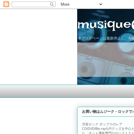
musique
本ブログページは更新停止し、今後
た。
お買い物はムジーク・ロックで♪
洋楽ロック ポップスのレア
CD/DVD/Blu-ray/LP/グッズを中心
た、ネット通販専門のセレクトス