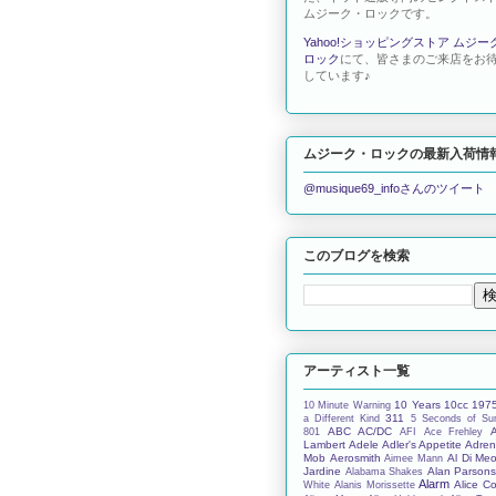
ムジーク・ロックです。
Yahoo!ショッピングストア ムジー
ロック
にて、皆さまのご来店をお
しています♪
ムジーク・ロックの最新入荷情
@musique69_infoさんのツイート
このブログを検索
アーティスト一覧
10 Years
10cc
197
10 Minute Warning
311
a Different Kind
5 Seconds of S
ABC
AC/DC
801
AFI
Ace Frehley
Lambert
Adele
Adler's Appetite
Adren
Mob
Aerosmith
Al Di Meo
Aimee Mann
Jardine
Alan Parson
Alabama Shakes
Alarm
Alice C
White
Alanis Morissette