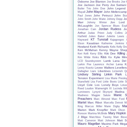
Osborne
Joe Blanton
Joe Brooks
Joe 
Joe Jackson
Joe Perry
Joe Satriani
John Legend
Butler Trio
John Doe
John Mayer
John Mellencamp
Mayall
John Petrucci
John Sco
Paul Jones
Jo
John Smith
John Waite
Johnny Depp
Marr
Jon Lord
Johnny Winter
McLaughlin
Jon Spencer Blues Expl
Jordan Rudess
Jo
Jonathan Cain
Arthur
Judas Priest
Judy Collins
J
Hatfield
Julien Baker
Juliette Lewis
KT Tunstall
Hayward
Kajagoogoo
Kasabian
Elson
Katherine Jenkins
Howland
Keith Richards
Kelis
Kelly Gr
Ken McMahan
Kenny Wayne Shep
Killing
Kiki Dee
Keri Kelli
Kerry Ellis
Kiss
Kylie Mi
Kim Wilde
Kinks
Kix
Lamb
Lana Del
LCD Soundsystem
Lena Ka
Larkin Poe
Laurence Archer
Levee Walkers
Levellers
Lenny Kravitz
Libertines
Gallagher
Liars
Lickerish Q
Lindsey Stirling
Linkin Park
L
Tension Experiment
Lisa Marie Presle
Stansfield
Lita Ford
Little Boots
Little 
Lloyd Cole
Los Lonely Boys
Lotu
Reed
Loudon Wainwright III
Lucinda Wil
Madina 
Lumineers
Lynyrd Skynyrd
Manic St
Madness
Magpie Salute
Preachers
Marc Almond
Marc Ford
Martel
Marc Ribot
Marcella Detroit
M
Mar
King
Marcus Miller
Marie Digby
Marion
Mark Knopfler
Mark Olson
Mary Hopkin
Ronson
Martina McBride
J Blige
Matchbox Twenty
Matt Bisso
Matt S
Matt Cameron
Matt Johnson
Mauro Magellan
Maximo Park
Mega