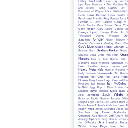
Feeder
Fatboy Slim
Fever Ray
Fixx
Fl
Lips
Flea
Florence + The Machine
Fl
Flying Colors
and Jetsam
Fort 
Four Horsemen
Fountains of Wayne
Frank Hannon
Healy
Frank Sinatra
Ferdinand
Fray
Fratellis
Funeral for a 
Furthur
Gang of 
G. Love
Galactic
Gary Che
Garth Brooks
Gary Barlow
Gary Holton
Gary Louris
George B
George Lynch
George Porter Jr.
G
Ge
Thorogood
George Winston
Ginger
Satellites
Glenn Tilbrook
Estefan
Godsmack
Goldray
Good Char
Gov't Mule
Grace Potter
Graham C
Graham Parker
Graham Nash
Grand
Gun
Grateful Dead
Greta Van Fleet
Roses
Haim
Gus G
Haircut 100
Mondays
Hard Working Americans
Ha
Heart
Heather Peace
Heaven and
Heavy Metal Kids
Herman Rarebell
H
Homemade Sin
Holly Johnson
Hooba
Hooters
Hot Chip
Hot Tuna
Hoth
Flowers
Hugn Cornwell
Huey Lewis
Hu
Ian McCulloc
Reasons
Ian Hunter
McNabb
Iggy Pop
Il Divo
Il Volo
Im
InMe
Iveys
Jack 
Dragons
Incubus
Jack White
Jack Johnson
J
Evancho
Jackie Greene
Jacques Ville
Jagged Edge
Jake E Lee
James Blunt
J
Brown
Jamie T
Jane's Addiction
Jason B
Jason Mraz
Jason Newsted
Jason an
Jay Farrar
Jayhawks
Scorchers
Coleman
Jeff Ament
Jazz Butcher
Jel
Jeremy Spencer
Jerry Garcia
Jetboy
Jimi Hendrix
Jimmy
Jim O'Rourke
World
Jimmy Page
Joan Jett