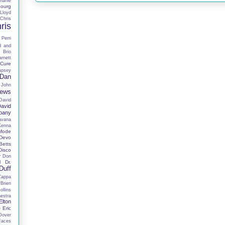
harlie
ourg
Lloyd
Chris
ris
 Perri
d and
 Brio
rnett
Cure
mpsey
Dan
 John
hews
David
avid
pany
avana
Kenna
Mode
Devo
Betts
Disco
r
Don
Dr.
I
Duff
Zappa
Brien
llins
estra
Elton
Eric
e
Dover
Faces