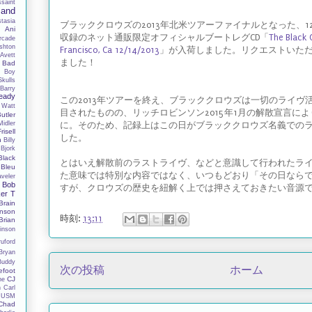
ssaint
Band
tasia
ブラッククロウズの2013年北米ツアーファイナルとなった、1
y
Ani
収録のネット通販限定オフィシャルブートレグCD「
The Black 
rcade
shton
Francisco, Ca 12/14/2013
」が入荷しました。リクエストいた
Avett
ました！
Bad
 Boy
Skulls
Barry
eady
この2013年ツアーを終え、ブラッククロウズは一切のライヴ
 Watt
目されたものの、リッチロビンソン2015年1月の解散宣言に
utler
Midler
に。そのため、記録上はこの日がブラッククロウズ名義での
Frisell
した。
h
Billy
Bjork
Black
とはいえ解散前のラストライヴ、などと意識して行われたラ
Bleu
た意味では特別な内容ではなく、いつもどおり「その日なら
aveler
Bob
すが、クロウズの歴史を紐解く上では押さえておきたい音源
er T
Brain
nson
時刻:
13:11
Brian
inson
ruford
Bryan
Buddy
次の投稿
ホーム
efoot
CJ
ne
n
Carl
 USM
Chad