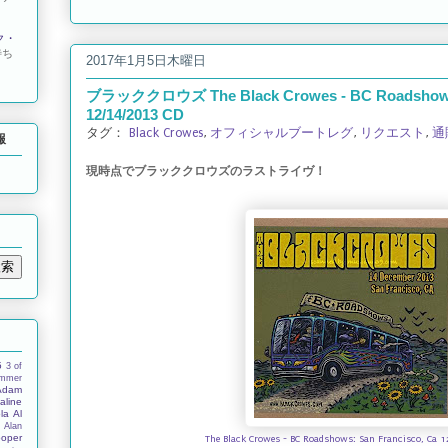
ク・
待ち
2017年1月5日木曜日
ブラッククロウズ The Black Crowes - BC Roadshows:
12/14/2013 CD
タグ：
Black Crowes
,
オフィシャルブートレグ
,
リクエスト
,
通
報
現時点でブラッククロウズのラストライヴ！
5
3 of
ummer
Adam
aline
la
Al
s
Alan
ooper
The Black Crowes - BC Roadshows: San Francisco, Ca 1