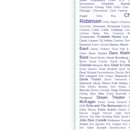
Smith
Charlatans
Charli XCX
C
Charlotte Gainsb
Musselwhite
Cheap Trick
Chas/Dave
Chefs
Cher 
Chicago
Chickenfoot
Chris Farlowe
Ch
Jagger
Chris Rea
Robinson
Chris Squire
Christina
Cinematic Orchestra
Chvrches
Cohee
Coldplay
Cambria
Colbie Caillat
Con
Corinne Bailey Rae
Courtney Ba
Crowded House
Cranberries
Cult
Cyndi Lauper
DJ Ashba
Damien De
Damned
Damon Albarn
Damo Suzuki
Baird
Danny Federici
Daryl Hall &
Dave Matt
Dave Davies
Oates
Band
David Bromberg
David Bowie
D
Byrne
David Crosby
David Gray
Grisman
Dead & Com
Deacon Blue
Dead Daisies
Dead Weather
Deaf H
Deaf School
Decemberists
Declan Mc
Def Leppard
Depeche 
Deli Creeps
Derek Trucks
Devin Townsend
Diamond Head
Diana Krall
Dickey 
Dido
Dierks Bentley
Dire Straits
Biscuits
Dogs D'amou
Divine Comedy
Don Was
Henley
Doyle Bramhall I
Dream Theater
Feelgood
McKagan
Duran Duran
Dweezil 
Echo and The Bunnymen
EOB
Ed O'
Eddie Vedder
Eddie Money
Edwyn Co
Electric Angels
Electric Light Orch
Electric Sun
Ellie Goulding
Elliott Yamin
John
Elvis Costello
Embrace
Erasur
Ambel
Eric Bazilian
Eric Clapton
Eric 
Europe
Eric Gales
Evanescence