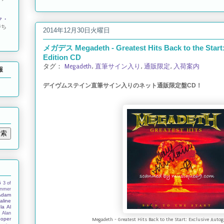
ク・
待ち
2014年12月30日火曜日
メガデス Megadeth - Greatest Hits Back to the Start
Edition CD
タグ：
Megadeth
,
直筆サイン入り
,
通販限定
,
入荷案内
報
デイヴムステイン直筆サイン入りのネット通販限定盤CD！
5
3 of
ummer
Adam
aline
la
Al
s
Alan
ooper
Megadeth - Greatest Hits Back to the Start: Exclusive Autog