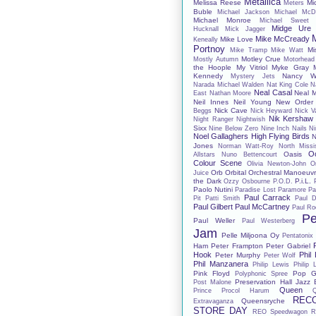
Metallica
Melissa Reese
Mi
Meters
Buble
Michael Jackson
Michael McD
Michael Monroe
Michael Sweet
Midge Ure
Hucknall
Mick Jagger
Mike McCready
Mike Love
Keneally
Portnoy
Mi
Mike Tramp
Mike Watt
Motley Crue
Mostly Autumn
Motorhead
the Hoople
My Vitriol
Myke Gray
Kennedy
Nancy Wi
Mystery Jets
Narada Michael Walden
Nat King Cole
N
Neal Casal
Neal 
East
Nathan Moore
Neil Innes
Neil Young
New Order
Nick Cave
Beggs
Nick Heyward
Nick V
Nik Kershaw
Night Ranger
Nightwish
Sixx
Nine Below Zero
Nine Inch Nails
Ni
Noel Gallaghers High Flying Birds
N
Jones
Norman Watt-Roy
North Missis
O
Oasis
Allstars
Nuno Bettencourt
Colour Scene
Olivia Newton-John
O
Orb
Orbital
Orchestral Manoeuvr
Juice
the Dark
P.i.L.
Ozzy Osbourne
P.O.D.
Paolo Nutini
Paradise Lost
Paramore
Pa
Paul Carrack
Pit
Patti Smith
Paul D
Paul Gilbert
Paul McCartney
Paul Ro
Pe
Paul Weller
Paul Westerberg
Jam
Pelle Miljoona Oy
Pentatonix
Ham
Peter Frampton
Peter Gabriel
Hook
Phil
Peter Murphy
Peter Wolf
Phil Manzanera
Philip Lewis
Philip 
Pink Floyd
Pop G
Polyphonic Spree
Preservation Hall Jazz
Post Malone
Queen
Prince
Procol Harum
REC
Queensryche
Extravaganza
STORE DAY
REO Speedwagon