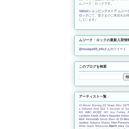
ムジーク・ロックです。
Yahoo!ショッピングストア ムジー
ロック
にて、皆さまのご来店をお
しています♪
ムジーク・ロックの最新入荷情
@musique69_infoさんのツイート
このブログを検索
アーティスト一覧
10 Years
10cc
197
10 Minute Warning
311
a Different Kind
5 Seconds of S
ABC
AC/DC
801
AFI
Ace Frehley
Lambert
Adele
Adler's Appetite
Adren
Mob
Aerosmith
Al Di Meo
Aimee Mann
Jardine
Alan Parson
Alabama Shakes
Alarm
Alice C
White
Alanis Morissette