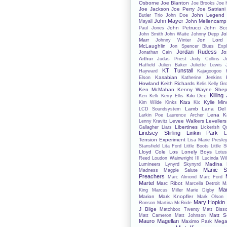
Osborne
Joe Blanton
Joe Brooks
Joe 
Joe Jackson
Joe Perry
Joe Satriani
John Legend
Butler Trio
John Doe
John Mayer
John Mellencamp
Mayall
John Petrucci
John Sco
Paul Jones
Jo
John Smith
John Waite
Johnny Depp
Marr
Jon Lord
Johnny Winter
McLaughlin
Jon Spencer Blues Expl
Jordan Rudess
Jo
Jonathan Cain
Arthur
Judas Priest
Judy Collins
J
Hatfield
Julien Baker
Juliette Lewis
KT Tunstall
Hayward
Kajagoogoo
Kasabian
Elson
Katherine Jenkins
Howland
Keith Richards
Kelis
Kelly Gr
Ken McMahan
Kenny Wayne Shep
Killing
Kiki Dee
Keri Kelli
Kerry Ellis
Kiss
Kylie Mi
Kim Wilde
Kinks
Kix
Lamb
Lana Del
LCD Soundsystem
Lena Ka
Larkin Poe
Laurence Archer
Levee Walkers
Levellers
Lenny Kravitz
Libertines
Gallagher
Liars
Lickerish Q
Lindsey Stirling
Linkin Park
L
Tension Experiment
Lisa Marie Presle
Stansfield
Lita Ford
Little Boots
Little 
Lloyd Cole
Los Lonely Boys
Lotu
Reed
Loudon Wainwright III
Lucinda Wil
Madina 
Lumineers
Lynyrd Skynyrd
Manic St
Madness
Magpie Salute
Preachers
Marc Almond
Marc Ford
Martel
Marc Ribot
Marcella Detroit
M
Mar
King
Marcus Miller
Marie Digby
Marion
Mark Knopfler
Mark Olson
Mary Hopkin
Ronson
Martina McBride
J Blige
Matchbox Twenty
Matt Bisso
Matt S
Matt Cameron
Matt Johnson
Mauro Magellan
Maximo Park
Mega