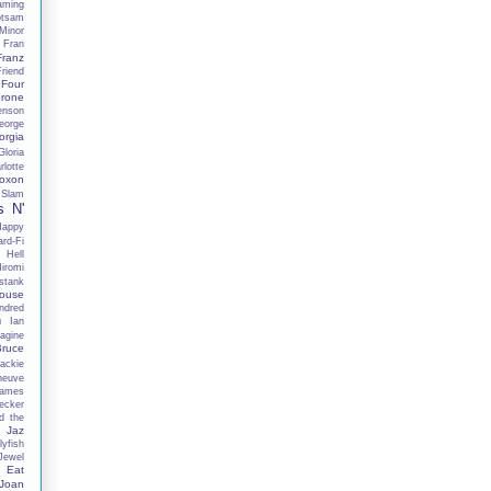
aming
otsam
Minor
Fran
Franz
Friend
Four
rone
enson
eorge
orgia
Gloria
lotte
oxon
 Slam
s N'
Happy
rd-Fi
 Hell
iromi
stank
ouse
ndred
h
Ian
agine
Bruce
ackie
neuve
ames
ecker
d the
Jaz
lyfish
Jewel
 Eat
Joan