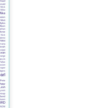
chael
onald
Mick
Mike
Mike
ssion
Mott
Myles
lson
athan
Morse
Nick
alensi
Nikki
rvana
orah
sippi
cean
range
es in
Pallas
ssion
raper
dgers
arl
Pete
Peter
 Lesh
Lynott
roup
 Band
Queen
ORD
RNDM