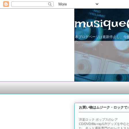
musique
本ブログページは更新停止し、今後
た。
お買い物はムジーク・ロックで♪
洋楽ロック ポップスのレア
CD/DVD/Blu-ray/LP/グッズを中心
た、ネット通販専門のセレクトス