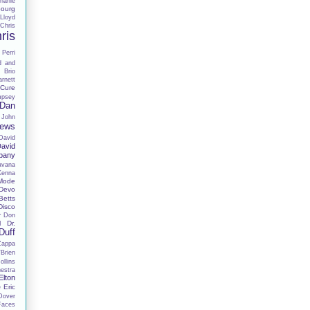
harlie
ourg
Lloyd
Chris
ris
 Perri
d and
 Brio
rnett
Cure
mpsey
Dan
 John
hews
David
avid
pany
avana
Kenna
Mode
Devo
Betts
Disco
r
Don
Dr.
I
Duff
Zappa
Brien
llins
estra
Elton
Eric
e
Dover
Faces