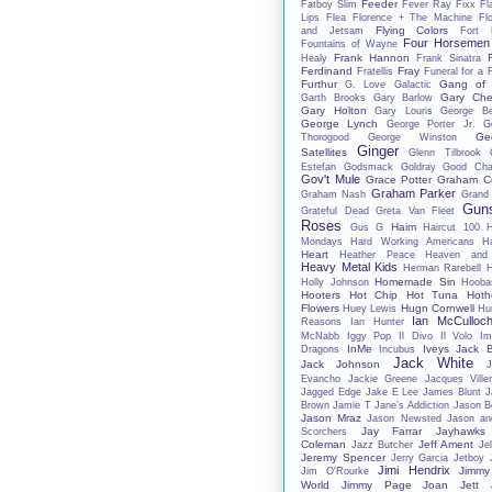
Feeder
Fatboy Slim
Fever Ray
Fixx
Fl
Lips
Flea
Florence + The Machine
Fl
Flying Colors
and Jetsam
Fort 
Four Horsemen
Fountains of Wayne
Frank Hannon
Healy
Frank Sinatra
Ferdinand
Fray
Fratellis
Funeral for a 
Furthur
Gang of 
G. Love
Galactic
Gary Che
Garth Brooks
Gary Barlow
Gary Holton
Gary Louris
George B
George Lynch
George Porter Jr.
G
Ge
Thorogood
George Winston
Ginger
Satellites
Glenn Tilbrook
Estefan
Godsmack
Goldray
Good Char
Gov't Mule
Grace Potter
Graham C
Graham Parker
Graham Nash
Grand
Gun
Grateful Dead
Greta Van Fleet
Roses
Haim
Gus G
Haircut 100
Mondays
Hard Working Americans
Ha
Heart
Heather Peace
Heaven and
Heavy Metal Kids
Herman Rarebell
H
Homemade Sin
Holly Johnson
Hooba
Hooters
Hot Chip
Hot Tuna
Hoth
Flowers
Hugn Cornwell
Huey Lewis
Hu
Ian McCulloc
Reasons
Ian Hunter
McNabb
Iggy Pop
Il Divo
Il Volo
Im
InMe
Iveys
Jack 
Dragons
Incubus
Jack White
Jack Johnson
J
Evancho
Jackie Greene
Jacques Ville
Jagged Edge
Jake E Lee
James Blunt
J
Brown
Jamie T
Jane's Addiction
Jason B
Jason Mraz
Jason Newsted
Jason an
Jay Farrar
Jayhawks
Scorchers
Coleman
Jeff Ament
Jazz Butcher
Jel
Jeremy Spencer
Jerry Garcia
Jetboy
Jimi Hendrix
Jimmy
Jim O'Rourke
World
Jimmy Page
Joan Jett