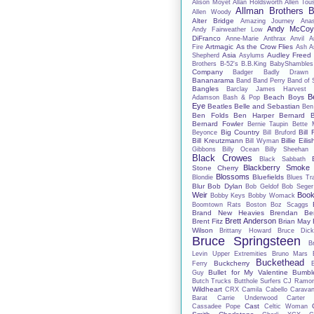
Alison Moyet
Allan Holdsworth
Allen Tou
Allman Brothers 
Allen Woody
Alter Bridge
Amazing Journey
Anas
Andy McCo
Andy Fairweather Low
DiFranco
Anne-Marie
Anthrax
Anvil
A
Artmagic
As the Crow Flies
Fire
Ash
A
Asia
Audley Freed
Shepherd
Asylums
Brothers
B-52's
B.B.King
BabyShambles
Company
Badger
Badly Drawn
Bananarama
Band
Band Perry
Band of 
Bangles
Barclay James Harvest
B
Beach Boys
Adamson
Bash & Pop
Eye
Beatles
Belle and Sebastian
Ben
Ben Folds
Ben Harper
Bernard B
Bernard Fowler
Bernie Taupin
Bette 
Big Country
Bill 
Beyonce
Bill Bruford
Bill Kreutzmann
Billie Eilis
Bill Wyman
Gibbons
Billy Ocean
Billy Sheehan
Black Crowes
Black Sabbath
Blackberry Smoke
Stone Cherry
Blossoms
Bluefields
Blondie
Blues Tr
Blur
Bob Dylan
Bob Geldof
Bob Seger
Weir
Book
Bobby Keys
Bobby Womack
Boomtown Rats
Boston
Boz Scaggs
Brand New Heavies
Brendan Be
Brett Anderson
Brent Fitz
Brian May
Wilson
Brittany Howard
Bruce Dick
Bruce Springsteen
B
Levin Upper Extremities
Bruno Mars
Buckethead
Buckcherry
Ferry
Bullet for My Valentine
Bumbl
Guy
Butch Trucks
Butthole Surfers
CJ Ramo
Wildheart
CRX
Camila Cabello
Carava
Barat
Carrie Underwood
Carter
Cast
Cassadee Pope
Celtic Woman