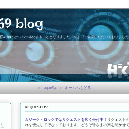
69 blog
Twitterページへ一本化することとなりました。今までご愛読いただいておりまし
musique69.com ホームへもどる
REQUEST US!!!
ムジーク・ロックではリクエストを広く受付中！
リクエスト
とし
れを優先して行なっております。どうぞ皆さまの声を聞かせて
トア