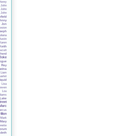
Henry
John
John
John
field
hnny
Jon
osion
seph
uliana
Justin
Karen
Keith
oucutt
herd
 Joke
nogue
 Rey
tina
Liam
uartet
iquid
y
Lisa
Steven
s
Lou
liams
Lake
reet
Marc
arcus
illion
Mark
Mary
nette
orum
deth