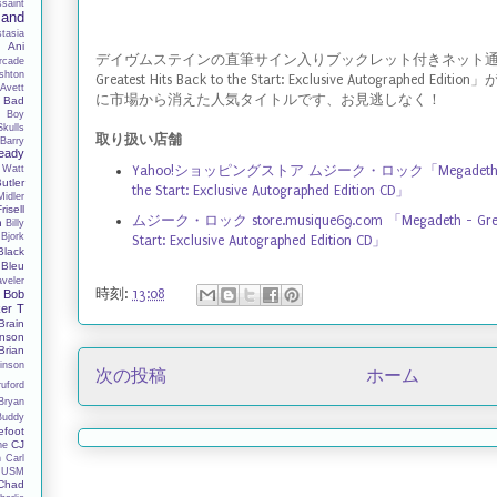
ssaint
Band
tasia
y
Ani
デイヴムステインの直筆サイン入りブックレット付きネット通販限定
rcade
shton
Greatest Hits Back to the Start: Exclusive Autograph
Avett
に市場から消えた人気タイトルです、お見逃しなく！
Bad
 Boy
Skulls
取り扱い店舗
Barry
eady
Yahoo!ショッピングストア ムジーク・ロック「Megadeth - Grea
 Watt
utler
the Start: Exclusive Autographed Edition CD」
Midler
Frisell
ムジーク・ロック store.musique69.com 「Megadeth - Greates
h
Billy
Bjork
Start: Exclusive Autographed Edition CD」
Black
Bleu
aveler
時刻:
13:08
Bob
er T
Brain
nson
Brian
inson
次の投稿
ホーム
ruford
Bryan
Buddy
efoot
CJ
ne
n
Carl
 USM
Chad