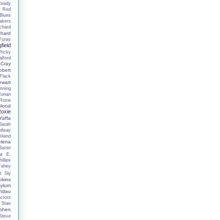
Ready
n
Red
Blues
akers
chard
chard
Furay
field
Ricky
lford
 Cray
obert
Flack
ewart
nning
Ronan
Roxie
lood
oxie
affa
Sarah
adway
iland
elena
ister
la E.
illips
Fahey
t
Sly
kins
ylum
ndau
ctors
Stan
phen
Steve