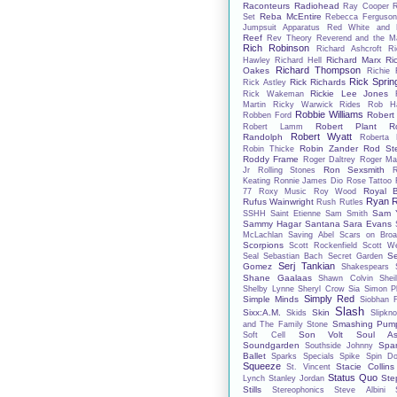
Raconteurs
Radiohead
Ray Cooper
Reba McEntire
Set
Rebecca Ferguso
Jumpsuit Apparatus
Red White and 
Reef
Rev Theory
Reverend and the M
Rich Robinson
Richard Ashcroft
Ri
Richard Marx
Ri
Hawley
Richard Hell
Richard Thompson
Oakes
Richie 
Rick Spring
Rick Richards
Rick Astley
Rickie Lee Jones
Rick Wakeman
Martin
Ricky Warwick
Rides
Rob Ha
Robbie Williams
Robert
Robben Ford
Robert Plant
R
Robert Lamm
Robert Wyatt
Randolph
Roberta 
Robin Zander
Rod St
Robin Thicke
Roddy Frame
Roger Daltrey
Roger Ma
Ron Sexsmith
Jr
Rolling Stones
Keating
Ronnie James Dio
Rose Tattoo
Royal B
77
Roxy Music
Roy Wood
Ryan R
Rufus Wainwright
Rush
Rutles
Sam Y
SSHH
Saint Etienne
Sam Smith
Sammy Hagar
Santana
Sara Evans
McLachlan
Saving Abel
Scars on Bro
Scorpions
Scott Rockenfield
Scott We
S
Seal
Sebastian Bach
Secret Garden
Serj Tankian
Gomez
Shakespears S
Shane Gaalaas
Shawn Colvin
Shei
Shelby Lynne
Sheryl Crow
Sia
Simon Ph
Simply Red
Simple Minds
Siobhan 
Slash
Sixx:A.M.
Skin
Skids
Slipkno
Smashing Pump
and The Family Stone
Son Volt
Soul As
Soft Cell
Soundgarden
Spa
Southside Johnny
Ballet
Sparks
Specials
Spike
Spin Do
Squeeze
Stacie Collins
St. Vincent
Status Quo
Ste
Lynch
Stanley Jordan
Stills
Stereophonics
Steve Albini