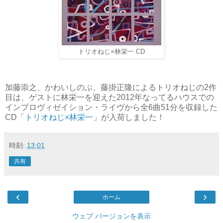
トリオねじ×林栄一 CD
加藤崇之、かわいしのぶ、藤掛正隆によるトリオねじの2作
目は、ゲストに林栄一を迎えた2012年なってるハウスでの
インプロヴィゼイション・ライヴから全6曲51分を収録した
CD「
トリオねじ×林栄一
」が入荷しました！
時刻:
13:01
共有
‹
›
ホーム
ウェブ バージョンを表示