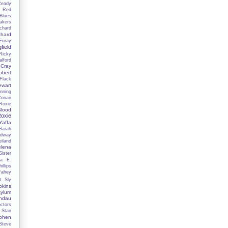
Ready
n
Red
Blues
akers
chard
chard
Furay
field
Ricky
lford
 Cray
obert
Flack
ewart
nning
Ronan
Roxie
lood
oxie
affa
Sarah
adway
iland
elena
ister
la E.
illips
Fahey
t
Sly
kins
ylum
ndau
ctors
Stan
phen
Steve