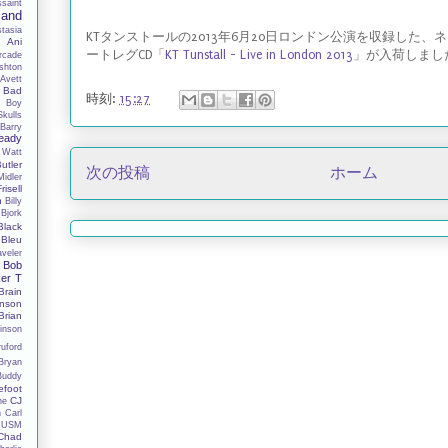
ssaint
Band
tasia
KTタンストールの2013年6月20日ロンドン公演を収録した
y
Ani
ートレグCD「
KT Tunstall - Live in London 2013
」が入荷しまし
rcade
shton
Avett
Bad
時刻:
15:27
 Boy
Skulls
Barry
eady
 Watt
utler
次の投稿
ホーム
Midler
Frisell
h
Billy
Bjork
Black
Bleu
aveler
Bob
er T
Brain
nson
Brian
inson
ruford
Bryan
Buddy
efoot
CJ
ne
n
Carl
 USM
Chad