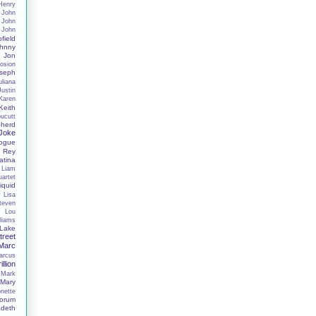
Henry
John
John
John
field
hnny
Jon
osion
seph
uliana
Justin
Karen
Keith
oucutt
herd
 Joke
nogue
 Rey
tina
Liam
uartet
iquid
y
Lisa
Steven
s
Lou
liams
Lake
reet
Marc
arcus
illion
Mark
Mary
nette
orum
deth