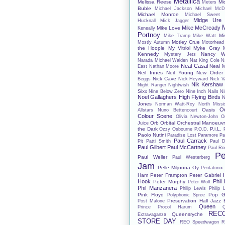
Metallica
Melissa Reese
Mi
Meters
Buble
Michael Jackson
Michael McD
Michael Monroe
Michael Sweet
Midge Ure
Hucknall
Mick Jagger
Mike McCready
Mike Love
Keneally
Portnoy
Mi
Mike Tramp
Mike Watt
Motley Crue
Mostly Autumn
Motorhead
the Hoople
My Vitriol
Myke Gray
Kennedy
Nancy Wi
Mystery Jets
Narada Michael Walden
Nat King Cole
N
Neal Casal
Neal 
East
Nathan Moore
Neil Innes
Neil Young
New Order
Nick Cave
Beggs
Nick Heyward
Nick V
Nik Kershaw
Night Ranger
Nightwish
Sixx
Nine Below Zero
Nine Inch Nails
Ni
Noel Gallaghers High Flying Birds
N
Jones
Norman Watt-Roy
North Missis
O
Oasis
Allstars
Nuno Bettencourt
Colour Scene
Olivia Newton-John
O
Orb
Orbital
Orchestral Manoeuvr
Juice
the Dark
P.i.L.
Ozzy Osbourne
P.O.D.
Paolo Nutini
Paradise Lost
Paramore
Pa
Paul Carrack
Pit
Patti Smith
Paul D
Paul Gilbert
Paul McCartney
Paul Ro
Pe
Paul Weller
Paul Westerberg
Jam
Pelle Miljoona Oy
Pentatonix
Ham
Peter Frampton
Peter Gabriel
Hook
Phil
Peter Murphy
Peter Wolf
Phil Manzanera
Philip Lewis
Philip 
Pink Floyd
Pop G
Polyphonic Spree
Preservation Hall Jazz
Post Malone
Queen
Prince
Procol Harum
REC
Queensryche
Extravaganza
STORE DAY
REO Speedwagon