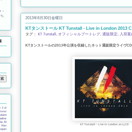
ク・
待ち
2013年8月30日金曜日
KTタンストール KT Tunstall - Live in London 2013 
タグ：
KT Tunstall
,
オフィシャルブートレグ
,
通販限定
,
入荷案
報
KTタンストールの2013年公演を収録したネット通販限定ライヴC
5
3 of
ummer
Adam
aline
la
Al
KT Tunstall - Live in London 2013 CD
s
Alan
ooper