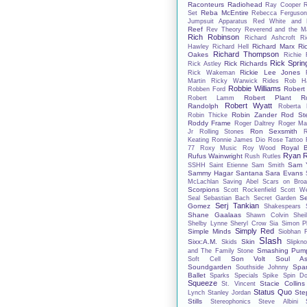
Raconteurs
Radiohead
Ray Cooper
Reba McEntire
Set
Rebecca Ferguso
Jumpsuit Apparatus
Red White and 
Reef
Rev Theory
Reverend and the M
Rich Robinson
Richard Ashcroft
Ri
Richard Marx
Ri
Hawley
Richard Hell
Richard Thompson
Oakes
Richie 
Rick Spring
Rick Richards
Rick Astley
Rickie Lee Jones
Rick Wakeman
Martin
Ricky Warwick
Rides
Rob Ha
Robbie Williams
Robert
Robben Ford
Robert Plant
R
Robert Lamm
Robert Wyatt
Randolph
Roberta 
Robin Zander
Rod St
Robin Thicke
Roddy Frame
Roger Daltrey
Roger Ma
Ron Sexsmith
Jr
Rolling Stones
Keating
Ronnie James Dio
Rose Tattoo
Royal B
77
Roxy Music
Roy Wood
Ryan R
Rufus Wainwright
Rush
Rutles
Sam Y
SSHH
Saint Etienne
Sam Smith
Sammy Hagar
Santana
Sara Evans
McLachlan
Saving Abel
Scars on Bro
Scorpions
Scott Rockenfield
Scott We
S
Seal
Sebastian Bach
Secret Garden
Serj Tankian
Gomez
Shakespears S
Shane Gaalaas
Shawn Colvin
Shei
Shelby Lynne
Sheryl Crow
Sia
Simon Ph
Simply Red
Simple Minds
Siobhan 
Slash
Sixx:A.M.
Skin
Skids
Slipkno
Smashing Pump
and The Family Stone
Son Volt
Soul As
Soft Cell
Soundgarden
Spa
Southside Johnny
Ballet
Sparks
Specials
Spike
Spin Do
Squeeze
Stacie Collins
St. Vincent
Status Quo
Ste
Lynch
Stanley Jordan
Stills
Stereophonics
Steve Albini