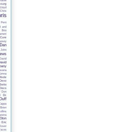
harlie
ourg
Lloyd
Chris
ris
 Perri
d and
 Brio
rnett
Cure
mpsey
Dan
 John
hews
David
avid
pany
avana
Kenna
Mode
Devo
Betts
Disco
r
Don
Dr.
I
Duff
Zappa
Brien
llins
estra
Elton
Eric
e
Dover
Faces