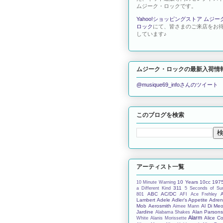
ムジーク・ロックです。
Yahoo!ショッピングストア ムジー
ロック
にて、皆さまのご来店をお
しています♪
ムジーク・ロックの最新入荷情
@musique69_infoさんのツイート
このブログを検索
アーティスト一覧
10 Years
10cc
197
10 Minute Warning
311
a Different Kind
5 Seconds of S
ABC
AC/DC
801
AFI
Ace Frehley
Lambert
Adele
Adler's Appetite
Adren
Mob
Aerosmith
Al Di Meo
Aimee Mann
Jardine
Alan Parson
Alabama Shakes
Alarm
Alice C
White
Alanis Morissette