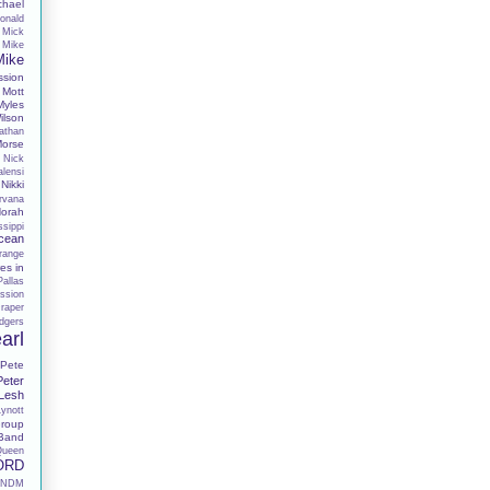
chael
onald
Mick
Mike
Mike
ssion
Mott
Myles
lson
athan
Morse
Nick
alensi
Nikki
rvana
orah
sippi
cean
range
es in
Pallas
ssion
raper
dgers
arl
Pete
Peter
 Lesh
Lynott
roup
 Band
Queen
ORD
RNDM