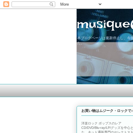
musique
本ブログページは更新停止し、今後
た。
お買い物はムジーク・ロックで♪
洋楽ロック ポップスのレア
CD/DVD/Blu-ray/LP/グッズを中心
た、ネット通販専門のセレクトス