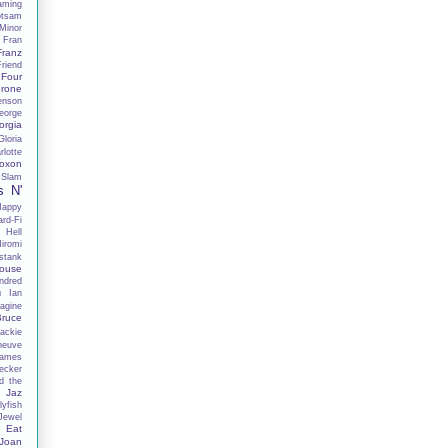
aming
otsam
Minor
Fran
Franz
Friend
Four
rone
enson
eorge
orgia
Gloria
lotte
oxon
 Slam
s N'
Happy
rd-Fi
 Hell
iromi
stank
ouse
ndred
h
Ian
agine
Bruce
ackie
neuve
ames
ecker
d the
Jaz
lyfish
Jewel
 Eat
Joan