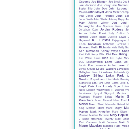
Osborne
Joe Blanton
Joe Brooks
Joe 
Joe Jackson
Joe Perry
Joe Satriani
John Legend
Butler Trio
John Doe
John Mayer
John Mellencamp
Mayall
John Petrucci
John Sco
Paul Jones
Jo
John Smith
John Waite
Johnny Depp
Marr
Jon Lord
Johnny Winter
McLaughlin
Jon Spencer Blues Expl
Jordan Rudess
Jo
Jonathan Cain
Arthur
Judas Priest
Judy Collins
J
Hatfield
Julien Baker
Juliette Lewis
KT Tunstall
Hayward
Kajagoogoo
Kasabian
Elson
Katherine Jenkins
Howland
Keith Richards
Kelis
Kelly Gr
Ken McMahan
Kenny Wayne Shep
Killing
Kiki Dee
Keri Kelli
Kerry Ellis
Kiss
Kylie Mi
Kim Wilde
Kinks
Kix
Lamb
Lana Del
LCD Soundsystem
Lena Ka
Larkin Poe
Laurence Archer
Levee Walkers
Levellers
Lenny Kravitz
Libertines
Gallagher
Liars
Lickerish Q
Lindsey Stirling
Linkin Park
L
Tension Experiment
Lisa Marie Presle
Stansfield
Lita Ford
Little Boots
Little 
Lloyd Cole
Los Lonely Boys
Lotu
Reed
Loudon Wainwright III
Lucinda Wil
Madina 
Lumineers
Lynyrd Skynyrd
Manic St
Madness
Magpie Salute
Preachers
Marc Almond
Marc Ford
Martel
Marc Ribot
Marcella Detroit
M
Mar
King
Marcus Miller
Marie Digby
Marion
Mark Knopfler
Mark Olson
Mary Hopkin
Ronson
Martina McBride
J Blige
Matchbox Twenty
Matt Bisso
Matt S
Matt Cameron
Matt Johnson
Mauro Magellan
Maximo Park
Mega