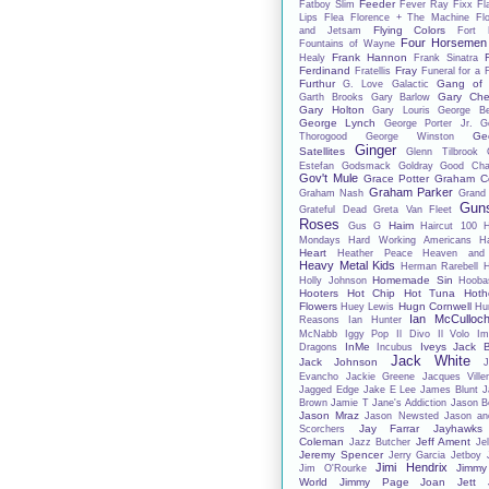
Feeder
Fatboy Slim
Fever Ray
Fixx
Fl
Lips
Flea
Florence + The Machine
Fl
Flying Colors
and Jetsam
Fort 
Four Horsemen
Fountains of Wayne
Frank Hannon
Healy
Frank Sinatra
Ferdinand
Fray
Fratellis
Funeral for a 
Furthur
Gang of 
G. Love
Galactic
Gary Che
Garth Brooks
Gary Barlow
Gary Holton
Gary Louris
George B
George Lynch
George Porter Jr.
G
Ge
Thorogood
George Winston
Ginger
Satellites
Glenn Tilbrook
Estefan
Godsmack
Goldray
Good Char
Gov't Mule
Grace Potter
Graham C
Graham Parker
Graham Nash
Grand
Gun
Grateful Dead
Greta Van Fleet
Roses
Haim
Gus G
Haircut 100
Mondays
Hard Working Americans
Ha
Heart
Heather Peace
Heaven and
Heavy Metal Kids
Herman Rarebell
H
Homemade Sin
Holly Johnson
Hooba
Hooters
Hot Chip
Hot Tuna
Hoth
Flowers
Hugn Cornwell
Huey Lewis
Hu
Ian McCulloc
Reasons
Ian Hunter
McNabb
Iggy Pop
Il Divo
Il Volo
Im
InMe
Iveys
Jack 
Dragons
Incubus
Jack White
Jack Johnson
J
Evancho
Jackie Greene
Jacques Ville
Jagged Edge
Jake E Lee
James Blunt
J
Brown
Jamie T
Jane's Addiction
Jason B
Jason Mraz
Jason Newsted
Jason an
Jay Farrar
Jayhawks
Scorchers
Coleman
Jeff Ament
Jazz Butcher
Jel
Jeremy Spencer
Jerry Garcia
Jetboy
Jimi Hendrix
Jimmy
Jim O'Rourke
World
Jimmy Page
Joan Jett