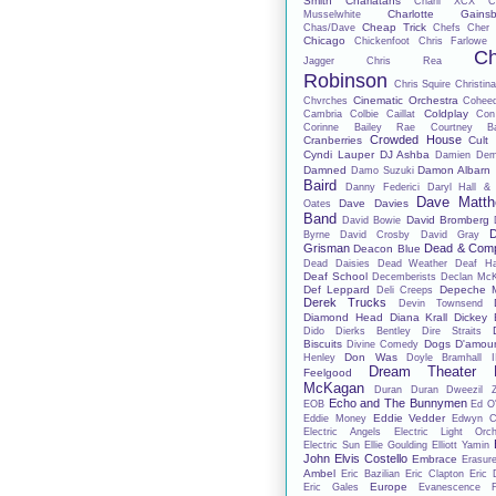
Smith
Charlatans
Charli XCX
C
Charlotte Gainsb
Musselwhite
Cheap Trick
Chas/Dave
Chefs
Cher 
Chicago
Chickenfoot
Chris Farlowe
Ch
Jagger
Chris Rea
Robinson
Chris Squire
Christina
Cinematic Orchestra
Chvrches
Cohee
Coldplay
Cambria
Colbie Caillat
Con
Corinne Bailey Rae
Courtney Ba
Crowded House
Cranberries
Cult
Cyndi Lauper
DJ Ashba
Damien De
Damned
Damon Albarn
Damo Suzuki
Baird
Danny Federici
Daryl Hall &
Dave Matt
Dave Davies
Oates
Band
David Bromberg
David Bowie
D
Byrne
David Crosby
David Gray
Grisman
Dead & Com
Deacon Blue
Dead Daisies
Dead Weather
Deaf H
Deaf School
Decemberists
Declan Mc
Def Leppard
Depeche 
Deli Creeps
Derek Trucks
Devin Townsend
Diamond Head
Diana Krall
Dickey 
Dido
Dierks Bentley
Dire Straits
Biscuits
Dogs D'amou
Divine Comedy
Don Was
Henley
Doyle Bramhall I
Dream Theater
Feelgood
McKagan
Duran Duran
Dweezil 
Echo and The Bunnymen
EOB
Ed O'
Eddie Vedder
Eddie Money
Edwyn Co
Electric Angels
Electric Light Orch
Electric Sun
Ellie Goulding
Elliott Yamin
John
Elvis Costello
Embrace
Erasur
Ambel
Eric Bazilian
Eric Clapton
Eric 
Europe
Eric Gales
Evanescence