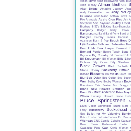
Alison Moyet
Allan Holdsworth
Allen Tou
Allman Brothers 
Allen Woody
Alter Bridge
Amazing Journey
Anas
Andy McCo
Andy Fairweather Low
DiFranco
Anne-Marie
Anthrax
Anvil
A
Artmagic
As the Crow Flies
Fire
Ash
A
Asia
Audley Freed
Shepherd
Asylums
Brothers
B-52's
B.B.King
BabyShambles
Company
Badger
Badly Drawn
Bananarama
Band
Band Perry
Band of 
Bangles
Barclay James Harvest
B
Beach Boys
Adamson
Bash & Pop
Eye
Beatles
Belle and Sebastian
Ben
Ben Folds
Ben Harper
Bernard B
Bernard Fowler
Bernie Taupin
Bette 
Big Country
Bill 
Beyonce
Bill Bruford
Bill Kreutzmann
Billie Eilis
Bill Wyman
Gibbons
Billy Ocean
Billy Sheehan
Black Crowes
Black Sabbath
Blackberry Smoke
Stone Cherry
Blossoms
Bluefields
Blondie
Blues Tr
Blur
Bob Dylan
Bob Geldof
Bob Seger
Weir
Book
Bobby Keys
Bobby Womack
Boomtown Rats
Boston
Boz Scaggs
Brand New Heavies
Brendan Be
Brett Anderson
Brent Fitz
Brian May
Wilson
Brittany Howard
Bruce Dick
Bruce Springsteen
B
Levin Upper Extremities
Bruno Mars
Buckethead
Buckcherry
Ferry
Bullet for My Valentine
Bumbl
Guy
Butch Trucks
Butthole Surfers
CJ Ramo
Wildheart
CRX
Camila Cabello
Carava
Barat
Carrie Underwood
Carter
Cast
Cassadee Pope
Celtic Woman