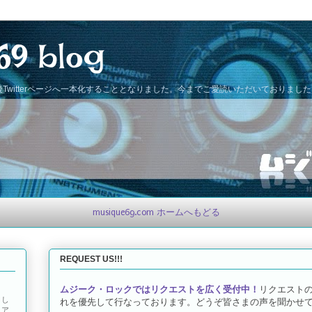
69 blog
Twitterページへ一本化することとなりました。今までご愛読いただいておりまし
musique69.com ホームへもどる
REQUEST US!!!
ムジーク・ロックではリクエストを広く受付中！
リクエスト
とし
れを優先して行なっております。どうぞ皆さまの声を聞かせて
トア